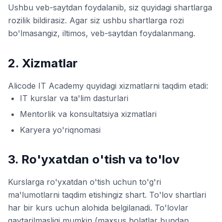
Ushbu veb-saytdan foydalanib, siz quyidagi shartlarga
rozilik bildirasiz. Agar siz ushbu shartlarga rozi
bo'lmasangiz, iltimos, veb-saytdan foydalanmang.
2. Xizmatlar
Alicode IT Academy quyidagi xizmatlarni taqdim etadi:
IT kurslar va ta'lim dasturlari
Mentorlik va konsultatsiya xizmatlari
Karyera yo'riqnomasi
3. Ro'yxatdan o'tish va to'lov
Kurslarga ro'yxatdan o'tish uchun to'g'ri
ma'lumotlarni taqdim etishingiz shart. To'lov shartlari
har bir kurs uchun alohida belgilanadi. To'lovlar
qaytarilmasligi mumkin (maxsus holatlar bundan