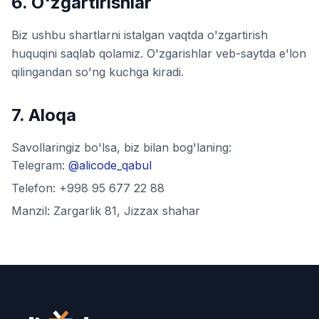
6. O'zgartirishlar
Biz ushbu shartlarni istalgan vaqtda o'zgartirish
huquqini saqlab qolamiz. O'zgarishlar veb-saytda e'lon
qilingandan so'ng kuchga kiradi.
7. Aloqa
Savollaringiz bo'lsa, biz bilan bog'laning:
Telegram:
@alicode_qabul
Telefon: +998 95 677 22 88
Manzil: Zargarlik 81, Jizzax shahar