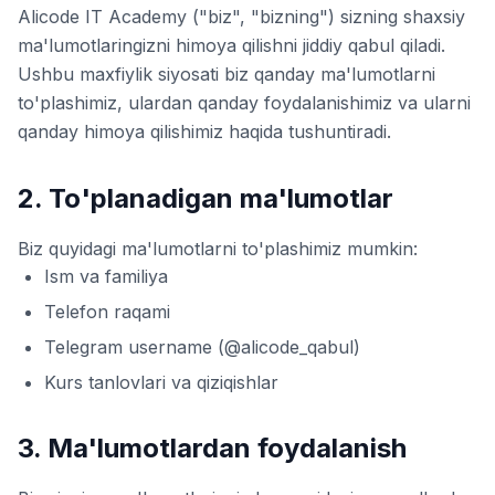
Alicode IT Academy ("biz", "bizning") sizning shaxsiy
ma'lumotlaringizni himoya qilishni jiddiy qabul qiladi.
Ushbu maxfiylik siyosati biz qanday ma'lumotlarni
to'plashimiz, ulardan qanday foydalanishimiz va ularni
qanday himoya qilishimiz haqida tushuntiradi.
2. To'planadigan ma'lumotlar
Biz quyidagi ma'lumotlarni to'plashimiz mumkin:
Ism va familiya
Telefon raqami
Telegram username (@alicode_qabul)
Kurs tanlovlari va qiziqishlar
3. Ma'lumotlardan foydalanish