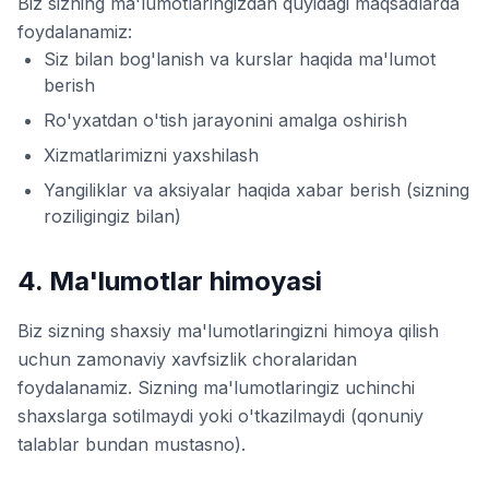
Biz sizning ma'lumotlaringizdan quyidagi maqsadlarda
foydalanamiz:
Siz bilan bog'lanish va kurslar haqida ma'lumot
berish
Ro'yxatdan o'tish jarayonini amalga oshirish
Xizmatlarimizni yaxshilash
Yangiliklar va aksiyalar haqida xabar berish (sizning
roziligingiz bilan)
4. Ma'lumotlar himoyasi
Biz sizning shaxsiy ma'lumotlaringizni himoya qilish
uchun zamonaviy xavfsizlik choralaridan
foydalanamiz. Sizning ma'lumotlaringiz uchinchi
shaxslarga sotilmaydi yoki o'tkazilmaydi (qonuniy
talablar bundan mustasno).