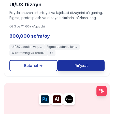
UI/UX Dizayn
Foydalanuvchi interfeysi va tajribasi dizaynini o'rganing.
Figma, prototiplash va dizayn tizimlarini o'zlashtiring.
3 oy
60+ o'quvchi
600,000 so'm/oy
UI/UX asoslari va pr...
Figma dasturi bilan ...
Wireframing va proto...
+
7
Batafsil
Ro'yxat