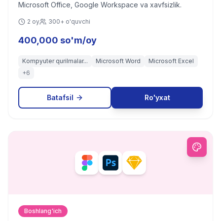
Microsoft Office, Google Workspace va xavfsizlik.
2 oy
300+ o'quvchi
400,000 so'm/oy
Kompyuter qurilmalar...
Microsoft Word
Microsoft Excel
+
6
Batafsil
Ro'yxat
Boshlang'ich