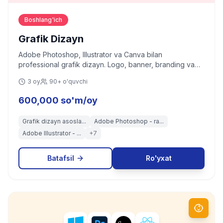
Boshlang'ich
Grafik Dizayn
Adobe Photoshop, Illustrator va Canva bilan
professional grafik dizayn. Logo, banner, branding va
ijtimoiy tarmoq kontentlari yaratish.
3 oy
90+ o'quvchi
600,000 so'm/oy
Grafik dizayn asosla...
Adobe Photoshop - ra...
Adobe Illustrator - ...
+
7
Batafsil
Ro'yxat