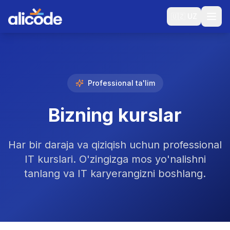
🇺🇿
UZ
Professional ta'lim
Bizning kurslar
Har bir daraja va qiziqish uchun professional
IT kurslari. O'zingizga mos yo'nalishni
tanlang va IT karyerangizni boshlang.