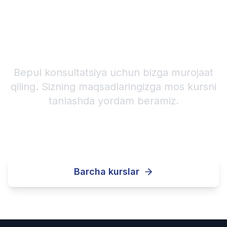
Qaysi kursni tanlashni
bilmayapsizmi?
Bepul konsultatsiya uchun bizga murojaat
qiling. Sizning maqsadlaringizga mos kursni
tanlashda yordam beramiz.
Bepul konsultatsiya
Barcha kurslar