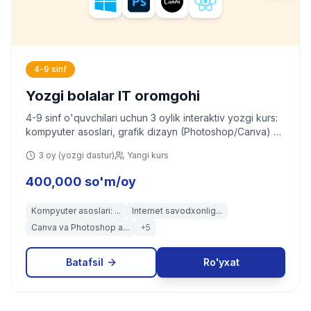
4-9 sinf
Yozgi bolalar IT oromgohi
4-9 sinf o'quvchilari uchun 3 oylik interaktiv yozgi kurs:
kompyuter asoslari, grafik dizayn (Photoshop/Canva) va
web dasturlashga kirish (HTML/CSS/JavaScript).
3 oy (yozgi dastur)
Yangi kurs
400,000 so'm/oy
Kompyuter asoslari: ...
Internet savodxonlig...
Canva va Photoshop a...
+
5
Batafsil
Ro'yxat