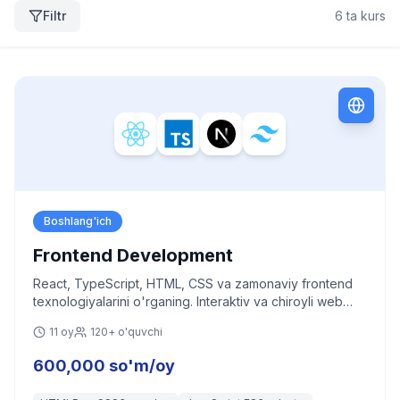
Filtr
6
ta kurs
Boshlang'ich
Frontend Development
React, TypeScript, HTML, CSS va zamonaviy frontend
texnologiyalarini o'rganing. Interaktiv va chiroyli web
ilovalar yarating.
11 oy
120+ o'quvchi
600,000 so'm/oy