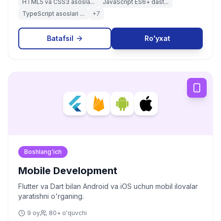
HTML5 va CSS3 asosla...
JavaScript ES6+ dast...
TypeScript asoslari ...
+
7
Batafsil
Ro'yxat
Boshlang'ich
Mobile Development
Flutter va Dart bilan Android va iOS uchun mobil ilovalar
yaratishni o'rganing.
9 oy
80+ o'quvchi