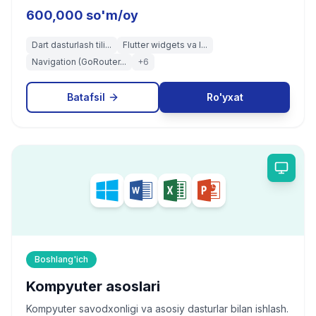
600,000 so'm/oy
Dart dasturlash tili...
Flutter widgets va l...
Navigation (GoRouter...
+
6
Batafsil
Ro'yxat
Boshlang'ich
Kompyuter asoslari
Kompyuter savodxonligi va asosiy dasturlar bilan ishlash.