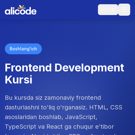
🇺🇿
UZ
Boshlang'ich
Frontend Development
Kursi
Bu kursda siz zamonaviy frontend
dasturlashni to'liq o'rganasiz. HTML, CSS
asoslaridan boshlab, JavaScript,
TypeScript va React ga chuqur e'tibor