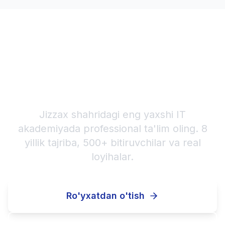
Frontend Development
karyerangizni bugun
boshlang!
Jizzax shahridagi eng yaxshi IT
akademiyada professional ta'lim oling. 8
yillik tajriba, 500+ bitiruvchilar va real
loyihalar.
Ro'yxatdan o'tish