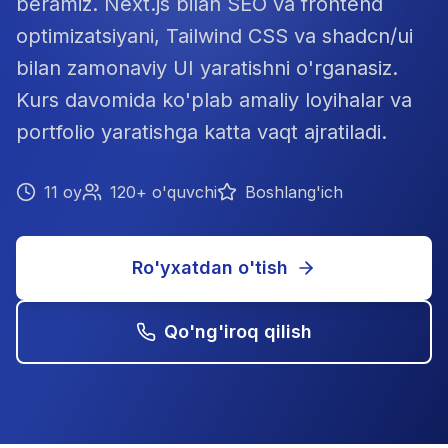
beramiz. Next.js bilan SEO va frontend
optimizatsiyani, Tailwind CSS va shadcn/ui
bilan zamonaviy UI yaratishni o'rganasiz.
Kurs davomida ko'plab amaliy loyihalar va
portfolio yaratishga katta vaqt ajratiladi.
11 oy
120+ o'quvchi
Boshlang'ich
Ro'yxatdan o'tish
Qo'ng'iroq qilish