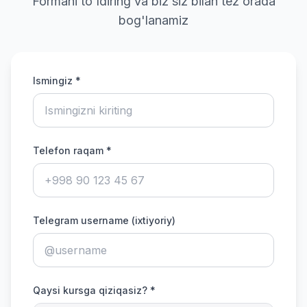
Formani to'ldiring va biz siz bilan tez orada
bog'lanamiz
Ismingiz *
Telefon raqam *
Telegram username (ixtiyoriy)
Qaysi kursga qiziqasiz? *