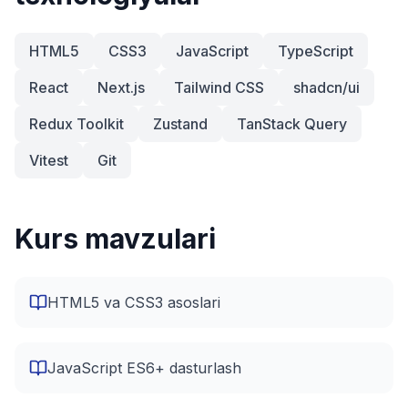
HTML5
CSS3
JavaScript
TypeScript
React
Next.js
Tailwind CSS
shadcn/ui
Redux Toolkit
Zustand
TanStack Query
Vitest
Git
Kurs mavzulari
HTML5 va CSS3 asoslari
JavaScript ES6+ dasturlash