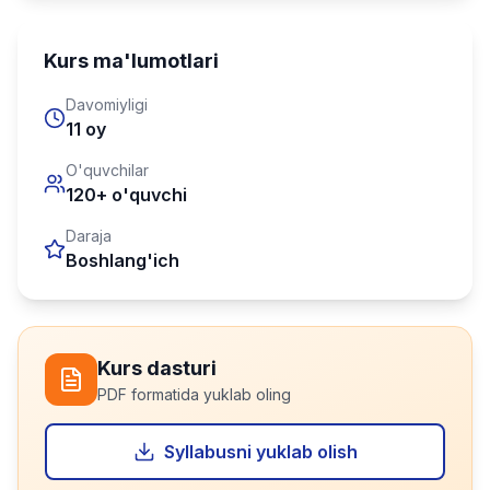
Kurs ma'lumotlari
Davomiyligi
11 oy
O'quvchilar
120+ o'quvchi
Daraja
Boshlang'ich
Kurs dasturi
PDF formatida yuklab oling
Syllabusni yuklab olish