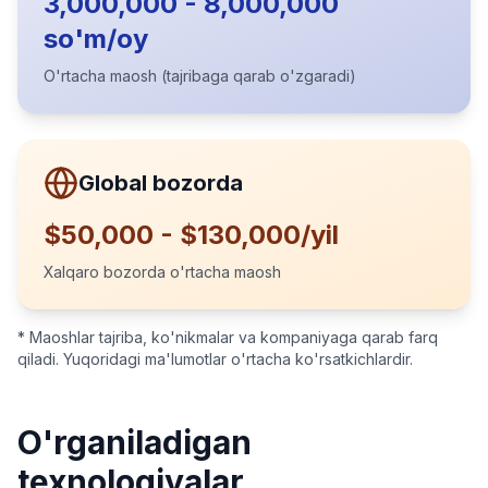
3,000,000 - 8,000,000
so'm/oy
O'rtacha maosh (tajribaga qarab o'zgaradi)
Global bozorda
$50,000 - $130,000/yil
Xalqaro bozorda o'rtacha maosh
* Maoshlar tajriba, ko'nikmalar va kompaniyaga qarab farq
qiladi. Yuqoridagi ma'lumotlar o'rtacha ko'rsatkichlardir.
O'rganiladigan
texnologiyalar