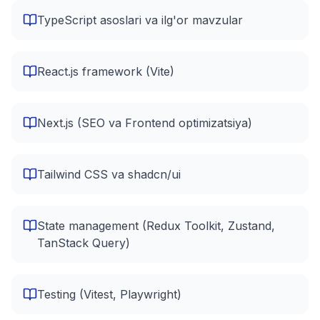
TypeScript asoslari va ilg'or mavzular
React.js framework (Vite)
Next.js (SEO va Frontend optimizatsiya)
Tailwind CSS va shadcn/ui
State management (Redux Toolkit, Zustand,
TanStack Query)
Testing (Vitest, Playwright)