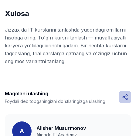
Xulosa
Jizzax da IT kurslarini tanlashda yuqoridagi omillarni
hisobga oling. To'g'ri kursni tanlash — muvaffaqiyatli
karyera yo'lidagi birinchi qadam. Bir nechta kurslarni
taqqoslang, trial darslarga qatnang va o'zingiz uchun
eng mos variantni tanlang.
Maqolani ulashing
Foydali deb topganingizni do'stlaringizga ulashing
Alisher Musurmonov
A
Alicode IT Academy