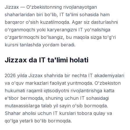
Jizzax — O'zbekistonning rivojlanayotgan
shaharlaridan biri bo'lib, IT ta'limi sohasida ham
barqaror o'sish kuzatilmoqda. Agar siz dasturlashni
o'rganmoqchi yoki karyerangizni IT yo'nalishiga
o'zgartirmoqchi bo'lsangiz, bu maqola sizga to'g'ri
kursni tanlashda yordam beradi.
Jizzax da IT ta'limi holati
2026 yilda Jizzax shahrida bir nechta IT akademiyalari
va o'quv markazlari faoliyat yuritmoqda. O'zbekiston
hukumati raqamli iqtisodiyotni rivojlantirishga katta
e'tibor bermoqda, shuning uchun IT sohasidagi
mutaxassislarga talab yil sayin o'sib bormoqda.
Shahar aholisi uchun IT kurslari tobora qulay va
qo'lga yetarli bo'lib bormoqda.