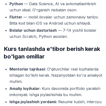
Python
— Data Science, AI va avtomatlashtirish
uchun ideal. O'rganish nisbatan oson.
Flutter
— mobil ilovalar uchun zamonaviy tanlov.
Bitta kod bilan iOS va Android uchun ishlaydi.
Bolalar uchun dasturlash
— 7-14 yoshli bolalar
uchun Scratch, Python asoslari.
Kurs tanlashda e'tibor berish kerak
bo'lgan omillar
Mentorlar tajribasi:
O'qituvchilar real loyihalarda
ishlagan bo'lishi kerak. Nazariyotdan ko'ra amaliyot
muhim.
Amaliy loyihalar:
Kurs davomida portfolio yaratish
imkoniyati. Ishga joylashishda bu muhim.
Ishga joylashish yordami:
Resume tuzish, intervyu