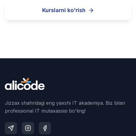
Kurslarni ko'rish
Ro'yxatdan o'tish
Jizzax shahridagi eng yaxshi IT akademiya. Biz bilan
professional IT mutaxassisi bo'ling!