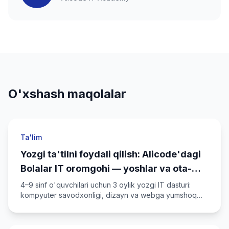
O'xshash maqolalar
Ta'lim
Yozgi ta'tilni foydali qilish: Alicode'dagi
Bolalar IT oromgohi — yoshlar va ota-
onalar uchun
4–9 sinf o'quvchilari uchun 3 oylik yozgi IT dasturi:
kompyuter savodxonligi, dizayn va webga yumshoq
kirish. Nima uchun yozda akademiyada o'tkazish
arziydi?