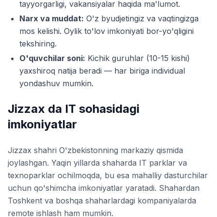
tayyorgarligi, vakansiyalar haqida ma'lumot.
Narx va muddat:
O'z byudjetingiz va vaqtingizga
mos kelishi. Oylik to'lov imkoniyati bor-yo'qligini
tekshiring.
O'quvchilar soni:
Kichik guruhlar (10-15 kishi)
yaxshiroq natija beradi — har biriga individual
yondashuv mumkin.
Jizzax da IT sohasidagi
imkoniyatlar
Jizzax shahri O'zbekistonning markaziy qismida
joylashgan. Yaqin yillarda shaharda IT parklar va
texnoparklar ochilmoqda, bu esa mahalliy dasturchilar
uchun qo'shimcha imkoniyatlar yaratadi. Shahardan
Toshkent va boshqa shaharlardagi kompaniyalarda
remote ishlash ham mumkin.