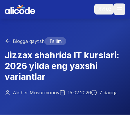
🇺🇿
UZ
Blogga qaytish
Ta'lim
Jizzax shahrida IT kurslari:
2026 yilda eng yaxshi
variantlar
Alisher Musurmonov
15.02.2026
7 daqiqa