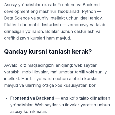
Asosiy yo'nalishlar orasida Frontend va Backend
development eng mashhur hisoblanadi. Python —
Data Science va sun'iy intellekt uchun ideal tanlov.
Flutter bilan mobil dasturlash — zamonaviy va talab
qilinadigan yo'nalish. Bolalar uchun dasturlash va
grafik dizayn kurslari ham mavjud.
Qanday kursni tanlash kerak?
Avvalo, o'z maqsadingizni aniqlang: web saytlar
yaratish, mobil ilovalar, ma'lumotlar tahlili yoki sun'iy
intellekt. Har bir yo'nalish uchun alohida kurslar
mavjud va ularning o'ziga xos xususiyatlari bor.
Frontend va Backend
— eng ko'p talab qilinadigan
yo'nalishlar. Web saytlar va ilovalar yaratish uchun
asosiy ko'nikmalar.