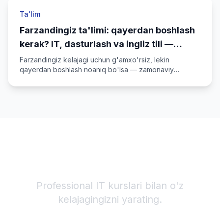
Ta'lim
Farzandingiz ta'limi: qayerdan boshlash
kerak? IT, dasturlash va ingliz tili —
kelajak uchun mustahkam yo'l
Farzandingiz kelajagi uchun g'amxo'rsiz, lekin
qayerdan boshlash noaniq bo'lsa — zamonaviy
ko'nikmalar, ingliz tili va Alicode IT Academy kurslari
haqida qisqa yo'l-yo'riq.
IT karyerangizni boshlang!
Professional IT kurslari bilan o'z
kelajagingizni yarating.