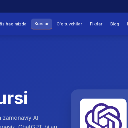
Kurslar
Biz haqimizda
O'qituvchilar
Fikrlar
Blog
ursi
va zamonaviy AI
anasiz. ChatGPT bilan