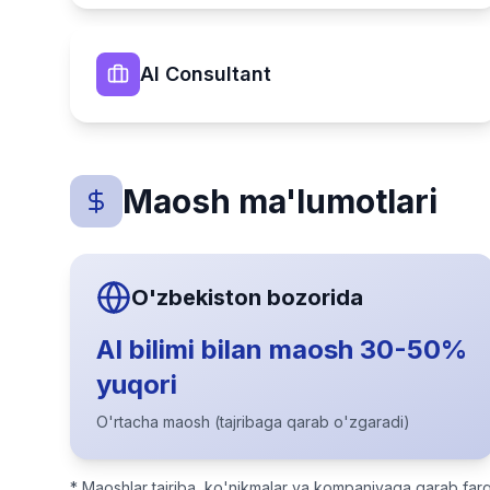
AI Consultant
Maosh ma'lumotlari
O'zbekiston bozorida
AI bilimi bilan maosh 30-50%
yuqori
O'rtacha maosh (tajribaga qarab o'zgaradi)
* Maoshlar tajriba, ko'nikmalar va kompaniyaga qarab farq q