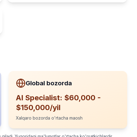
Global bozorda
AI Specialist: $60,000 -
$150,000/yil
Xalqaro bozorda o'rtacha maosh
iladi. Yuqoridagi ma'lumotlar o'rtacha ko'rsatkichlardir.