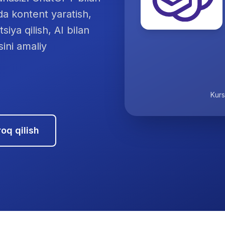
a kontent yaratish,
iya qilish, AI bilan
ini amaliy
Kurs
oq qilish