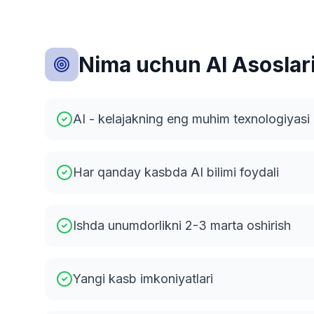
Nima uchun AI Asoslari
AI - kelajakning eng muhim texnologiyasi
Har qanday kasbda AI bilimi foydali
Ishda unumdorlikni 2-3 marta oshirish
Yangi kasb imkoniyatlari