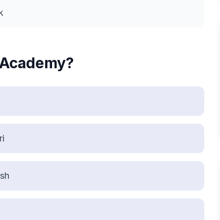
k
T Academy?
ri
ash