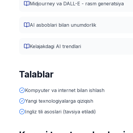
Midjourney va DALL-E - rasm generatsiya
AI asboblari bilan unumdorlik
Kelajakdagi AI trendlari
Talablar
Kompyuter va internet bilan ishlash
Yangi texnologiyalarga qiziqish
Ingliz tili asoslari (tavsiya etiladi)