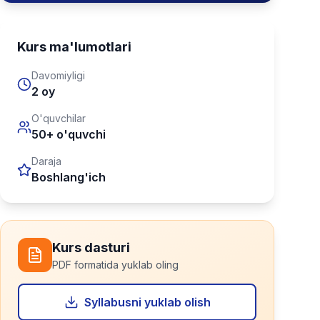
Kurs ma'lumotlari
Davomiyligi
2 oy
O'quvchilar
50+ o'quvchi
Daraja
Boshlang'ich
Kurs dasturi
PDF formatida yuklab oling
Syllabusni yuklab olish