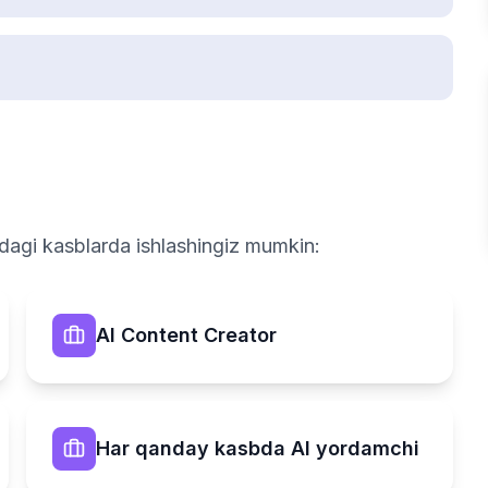
idagi kasblarda ishlashingiz mumkin:
AI Content Creator
Har qanday kasbda AI yordamchi