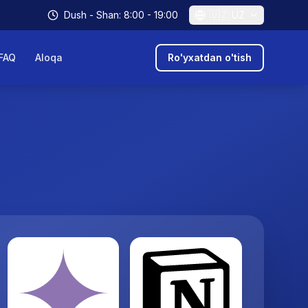
Dush - Shan: 8:00 - 19:00
🇺🇿
UZ
FAQ
Aloqa
Ro'yxatdan o'tish