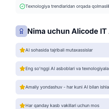
Texnologiya trendlaridan orqada qolmasli
Nima uchun Alicode I
AI sohasida tajribali mutaxassislar
Eng so'nggi AI asboblari va texnologiyala
Amaliy yondashuv - har kuni AI bilan ishl
Har qanday kasb vakillari uchun mos