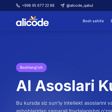
+998 95 677 22 88
@alicode_qabul
Bosh sahifa
Boshlang'ich
AI Asoslari
K
Bu kursda siz sun'iy intellekt asoslarini 
asboblaridan samarali foydalanishni o'rg