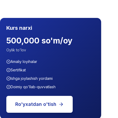
Kurs narxi
500,000 so'm/oy
Oylik to'lov
Amaliy loyihalar
Sertifikat
Ishga joylashish yordami
Doimiy qo'llab-quvvatlash
Ro'yxatdan o'tish