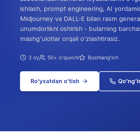
ishlash, prompt engineering, AI yordamid
Midjourney va DALL-E bilan rasm generats
unumdorlikni oshirish - bularning barchas
mashg'ulotlar orqali o'zlashtirasiz.
2 oy
50+ o'quvchi
Boshlang'ich
Ro'yxatdan o'tish
Qo'ng'ir