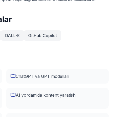
alar
DALL-E
GitHub Copilot
ChatGPT va GPT modellari
AI yordamida kontent yaratish