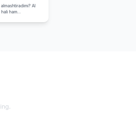
i almashtiradimi? AI
 hali ham
ang!
ing.