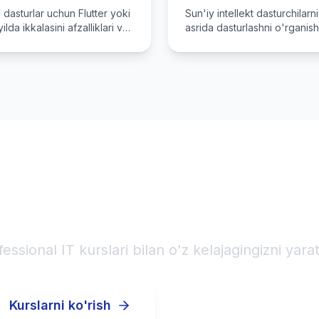
 dasturlar uchun Flutter yoki
Sun'iy intellekt dasturchilarn
lda ikkalasini afzalliklari va
asrida dasturlashni o'rganish
aqqoslaymiz.
mazmunlimi?
karyerangizni boshl
fessional IT kurslari bilan o'z kelajagingizni yarat
Kurslarni ko'rish
Ro'yxatdan o'tish