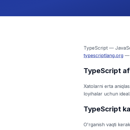
TypeScript — JavaScri
typescriptlang.org
— 
TypeScript afz
Xatolarni erta aniql
loyihalar uchun ideal
TypeScript ka
O'rganish vaqti kerak