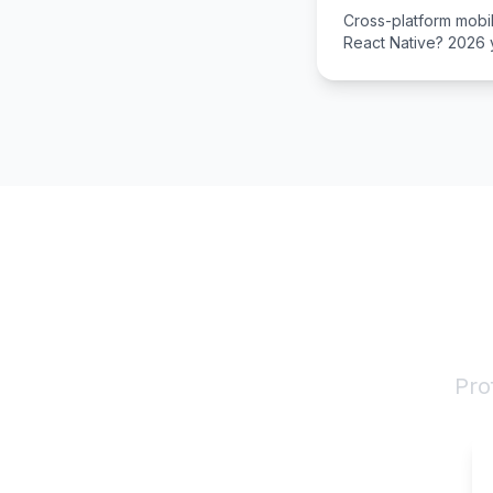
Cross-platform mobil
React Native? 2026 yi
kamchiliklari bilan t
IT 
Pro