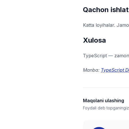
Qachon ishlat
Katta loyihalar. Jamo
Xulosa
TypeScript — zamona
Manba:
TypeScript 
Maqolani ulashing
Foydali deb topganingizn