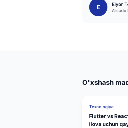
Elyor T
E
Alicode
O'xshash maq
Texnologiya
Flutter vs Reac
ilova uchun qa