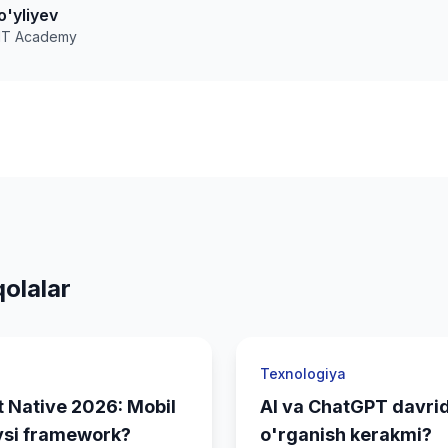
o'yliyev
 IT Academy
olalar
Texnologiya
t Native 2026: Mobil
AI va ChatGPT davrid
ysi framework?
o'rganish kerakmi?