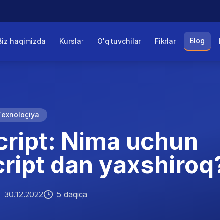
Blog
Biz haqimizda
Kurslar
O'qituvchilar
Fikrlar
Texnologiya
ript: Nima uchun
ript dan yaxshiroq
30.12.2022
5 daqiqa