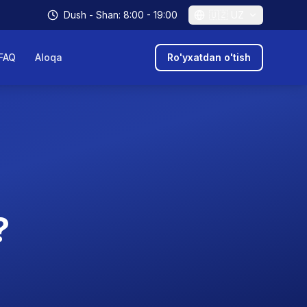
Dush - Shan: 8:00 - 19:00
🇺🇿
UZ
FAQ
Aloqa
Ro'yxatdan o'tish
?