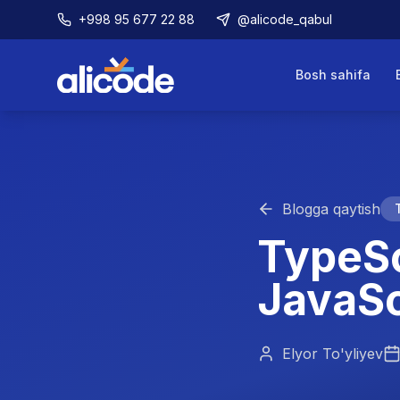
+998 95 677 22 88
@alicode_qabul
Bosh sahifa
Blogga qaytish
TypeSc
JavaSc
Elyor To'yliyev