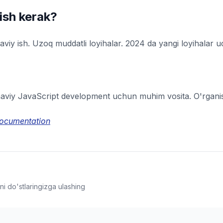
ish kerak?
aviy ish. Uzoq muddatli loyihalar. 2024 da yangi loyihalar 
viy JavaScript development uchun muhim vosita. O'rganis
Documentation
i do'stlaringizga ulashing