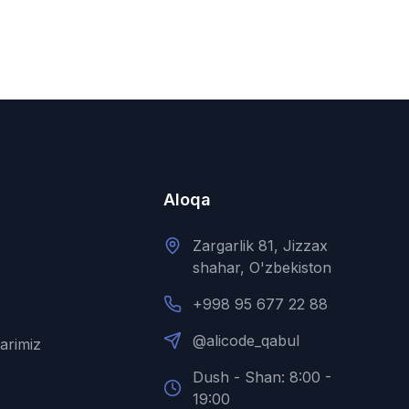
Aloqa
Zargarlik 81, Jizzax
shahar, O'zbekiston
+998 95 677 22 88
@alicode_qabul
larimiz
Dush - Shan: 8:00 -
19:00