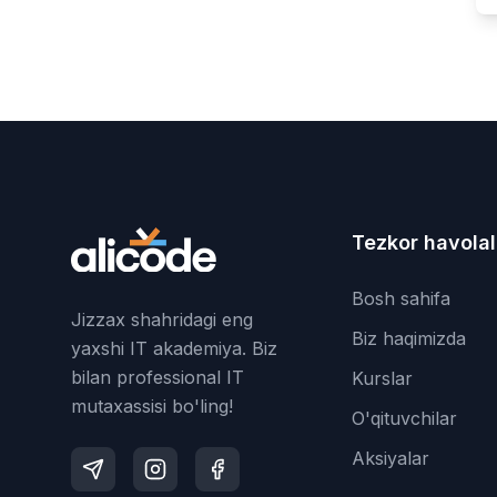
Tezkor havolal
Bosh sahifa
Jizzax shahridagi eng
Biz haqimizda
yaxshi IT akademiya. Biz
bilan professional IT
Kurslar
mutaxassisi bo'ling!
O'qituvchilar
Aksiyalar