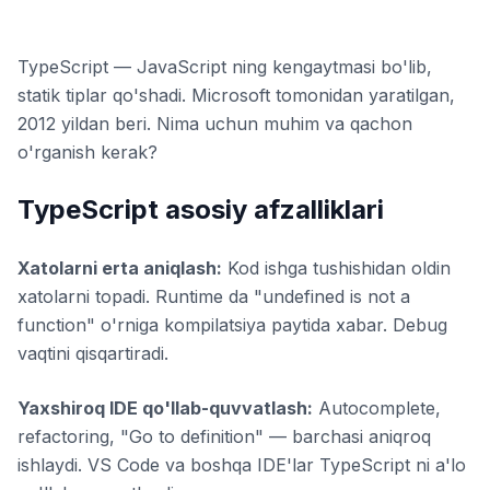
TypeScript — JavaScript ning kengaytmasi bo'lib,
statik tiplar qo'shadi. Microsoft tomonidan yaratilgan,
2012 yildan beri. Nima uchun muhim va qachon
o'rganish kerak?
TypeScript asosiy afzalliklari
Xatolarni erta aniqlash:
Kod ishga tushishidan oldin
xatolarni topadi. Runtime da "undefined is not a
function" o'rniga kompilatsiya paytida xabar. Debug
vaqtini qisqartiradi.
Yaxshiroq IDE qo'llab-quvvatlash:
Autocomplete,
refactoring, "Go to definition" — barchasi aniqroq
ishlaydi. VS Code va boshqa IDE'lar TypeScript ni a'lo