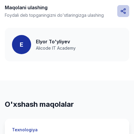
Maqolani ulashing
Foydali deb topganingizni do'stlaringizga ulashing
Elyor To'yliyev
E
Alicode IT Academy
O'xshash maqolalar
Texnologiya