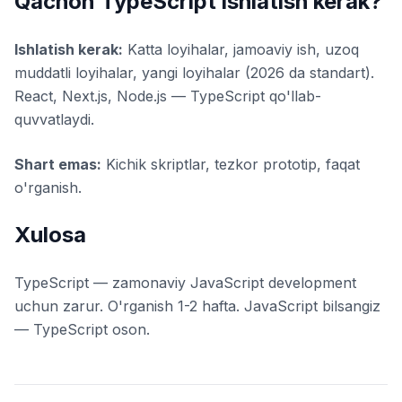
Qachon TypeScript ishlatish kerak?
Ishlatish kerak:
Katta loyihalar, jamoaviy ish, uzoq
muddatli loyihalar, yangi loyihalar (2026 da standart).
React, Next.js, Node.js — TypeScript qo'llab-
quvvatlaydi.
Shart emas:
Kichik skriptlar, tezkor prototip, faqat
o'rganish.
Xulosa
TypeScript — zamonaviy JavaScript development
uchun zarur. O'rganish 1-2 hafta. JavaScript bilsangiz
— TypeScript oson.