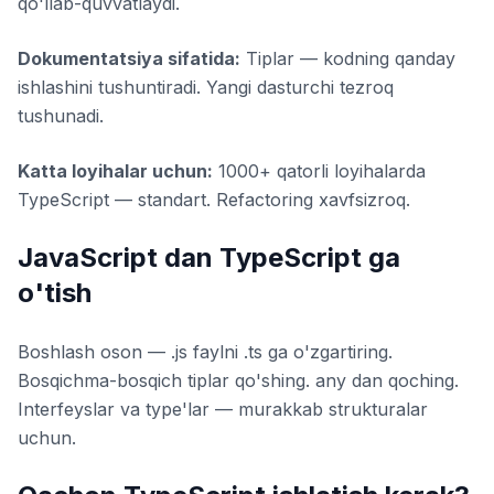
qo'llab-quvvatlaydi.
Dokumentatsiya sifatida:
Tiplar — kodning qanday
ishlashini tushuntiradi. Yangi dasturchi tezroq
tushunadi.
Katta loyihalar uchun:
1000+ qatorli loyihalarda
TypeScript — standart. Refactoring xavfsizroq.
JavaScript dan TypeScript ga
o'tish
Boshlash oson — .js faylni .ts ga o'zgartiring.
Bosqichma-bosqich tiplar qo'shing. any dan qoching.
Interfeyslar va type'lar — murakkab strukturalar
uchun.