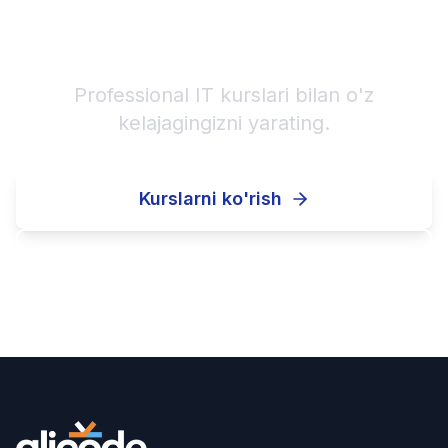
IT karyerangizni boshlang!
Professional IT kurslari bilan o'z
kelajagingizni yarating.
Kurslarni ko'rish
Ro'yxatdan o'tish