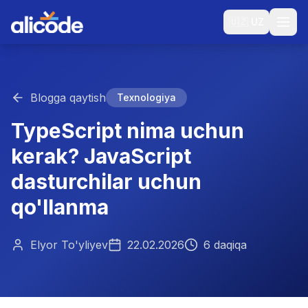
🇺🇿
UZ
Blogga qaytish
Texnologiya
TypeScript nima uchun
kerak? JavaScript
dasturchilar uchun
qo'llanma
Elyor To'yliyev
22.02.2026
6 daqiqa