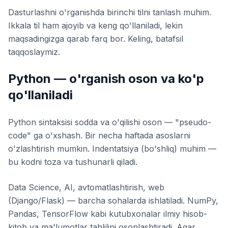
Dasturlashni o'rganishda birinchi tilni tanlash muhim.
Ikkala til ham ajoyib va keng qo'llaniladi, lekin
maqsadingizga qarab farq bor. Keling, batafsil
taqqoslaymiz.
Python — o'rganish oson va ko'p
qo'llaniladi
Python sintaksisi sodda va o'qilishi oson — "pseudo-
code" ga o'xshash. Bir necha haftada asoslarni
o'zlashtirish mumkin. Indentatsiya (bo'shliq) muhim —
bu kodni toza va tushunarli qiladi.
Data Science, AI, avtomatlashtirish, web
(Django/Flask) — barcha sohalarda ishlatiladi. NumPy,
Pandas, TensorFlow kabi kutubxonalar ilmiy hisob-
kitob va ma'lumotlar tahlilini osonlashtiradi. Agar