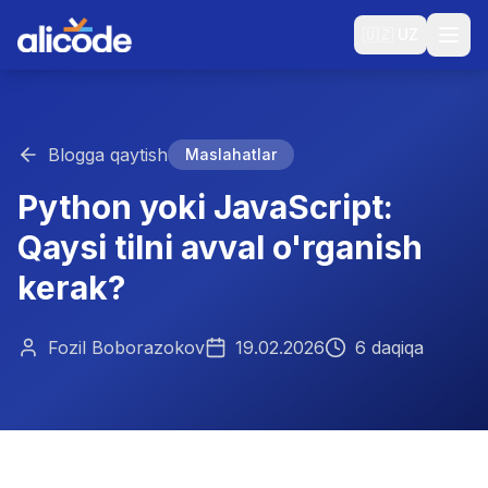
🇺🇿
UZ
Blogga qaytish
Maslahatlar
Python yoki JavaScript:
Qaysi tilni avval o'rganish
kerak?
Fozil Boborazokov
19.02.2026
6 daqiqa