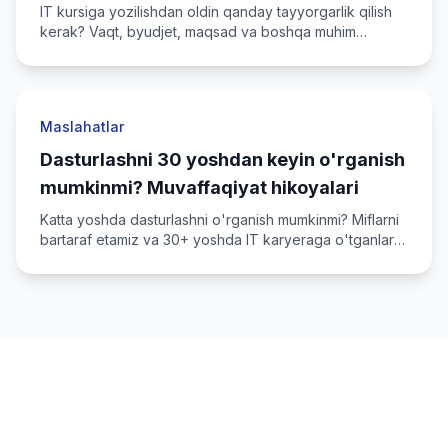
IT kursiga yozilishdan oldin qanday tayyorgarlik qilish
kerak? Vaqt, byudjet, maqsad va boshqa muhim
masalalar.
Maslahatlar
Dasturlashni 30 yoshdan keyin o'rganish
mumkinmi? Muvaffaqiyat hikoyalari
Katta yoshda dasturlashni o'rganish mumkinmi? Miflarni
bartaraf etamiz va 30+ yoshda IT karyeraga o'tganlar
tajribasini beramiz.
IT karyerangizni boshlang!