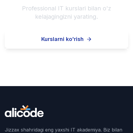
Professional IT kurslari bilan o'z
kelajagingizni yarating.
Kurslarni ko'rish
Ro'yxatdan o'tish
Jizzax shahridagi eng yaxshi IT akademiya. Biz bilan