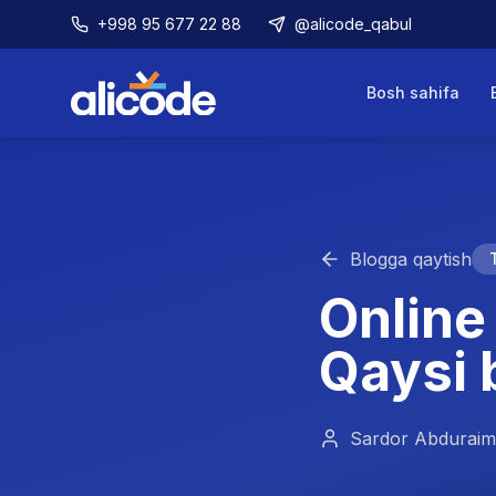
+998 95 677 22 88
@alicode_qabul
Bosh sahifa
Blogga qaytish
Online
Qaysi 
Sardor Abdurai