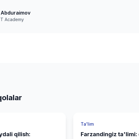
 Abduraimov
 IT Academy
olalar
Ta'lim
ydali qilish:
Farzandingiz ta'limi