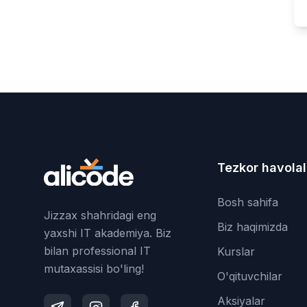
Tezkor havolal
Bosh sahifa
Jizzax shahridagi eng
Biz haqimizda
yaxshi IT akademiya. Biz
bilan professional IT
Kurslar
mutaxassisi bo'ling!
O'qituvchilar
Aksiyalar