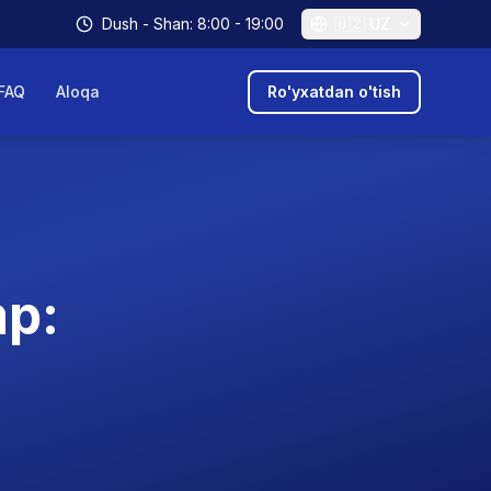
Dush - Shan: 8:00 - 19:00
🇺🇿
UZ
FAQ
Aloqa
Ro'yxatdan o'tish
mp: