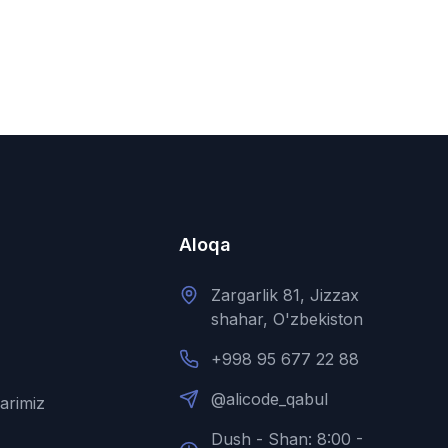
Aloqa
Zargarlik 81, Jizzax
shahar, O'zbekiston
+998 95 677 22 88
@alicode_qabul
larimiz
Dush - Shan: 8:00 -