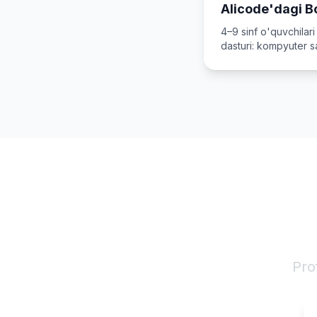
Alicode'dagi B
yoshlar va ota
4–9 sinf o'quvchilari
dasturi: kompyuter s
webga yumshoq kiri
akademiyada o'tkazi
IT 
Pro