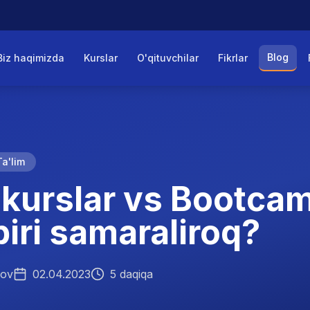
Blog
Biz haqimizda
Kurslar
O'qituvchilar
Fikrlar
Ta'lim
 kurslar vs Bootca
biri samaraliroq?
mov
02.04.2023
5 daqiqa