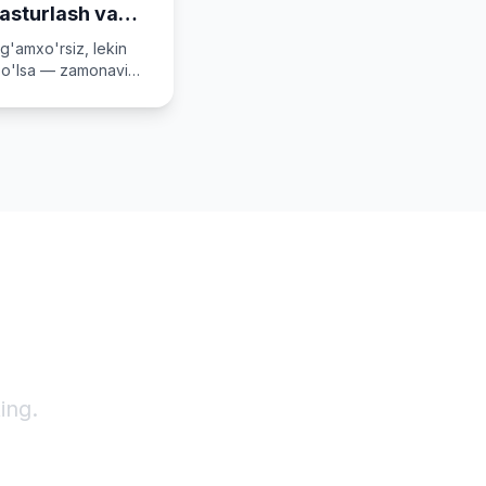
dasturlash va
uchun
g'amxo'rsiz, lekin
bo'lsa — zamonaviy
licode IT Academy
riq.
ang!
ing.