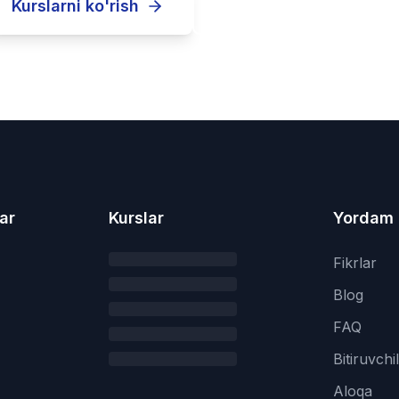
Kurslarni ko'rish
Ro'yxatdan o'tish
ar
Kurslar
Yordam
Fikrlar
Blog
FAQ
Bitiruvchi
Aloqa