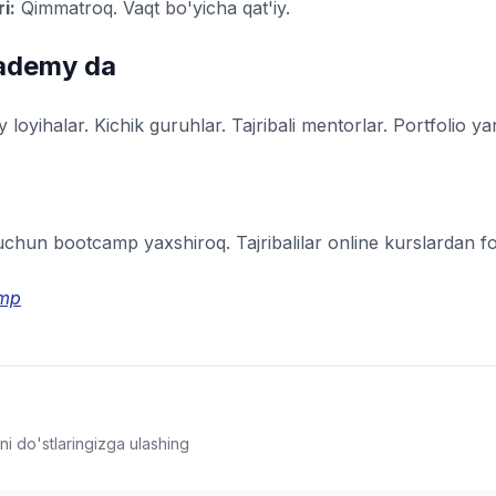
i:
Qimmatroq. Vaqt bo'yicha qat'iy.
cademy da
y loyihalar. Kichik guruhlar. Tajribali mentorlar. Portfolio yar
uchun bootcamp yaxshiroq. Tajribalilar online kurslardan f
mp
i do'stlaringizga ulashing