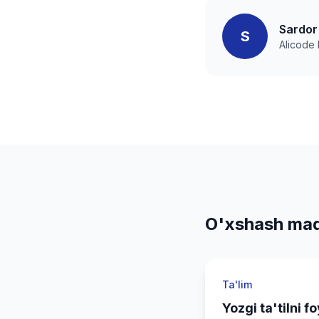
Sardor
S
Alicode
O'xshash maq
Ta'lim
Yozgi ta'tilni fo