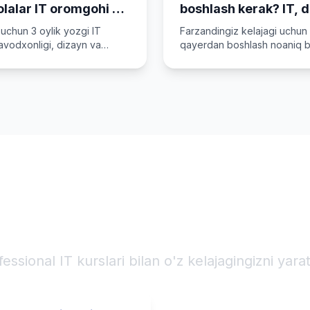
olalar IT oromgohi —
boshlash kerak? IT, 
-onalar uchun
ingliz tili — kelajak 
 uchun 3 oylik yozgi IT
Farzandingiz kelajagi uchun 
avodxonligi, dizayn va
qayerdan boshlash noaniq 
mustahkam yo'l
sh. Nima uchun yozda
ko'nikmalar, ingliz tili va A
sh arziydi?
kurslari haqida qisqa yo'l-yo'
karyerangizni boshl
fessional IT kurslari bilan o'z kelajagingizni yarat