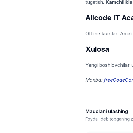
tugatish.
Kamchiliklar
Alicode IT A
Offline kurslar. Amali
Xulosa
Yangi boshlovchilar 
Manba:
freeCodeCa
Maqolani ulashing
Foydali deb topganingizn