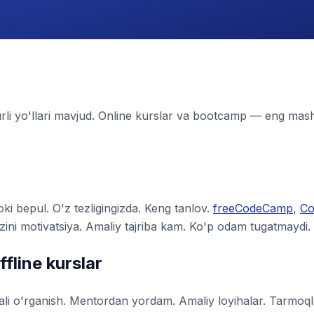
urli yo'llari mavjud. Online kurslar va bootcamp — eng mashh
i bepul. O'z tezligingizda. Keng tanlov.
freeCodeCamp
,
Co
ini motivatsiya. Amaliy tajriba kam. Ko'p odam tugatmaydi.
fline kurslar
li o'rganish. Mentordan yordam. Amaliy loyihalar. Tarmoql