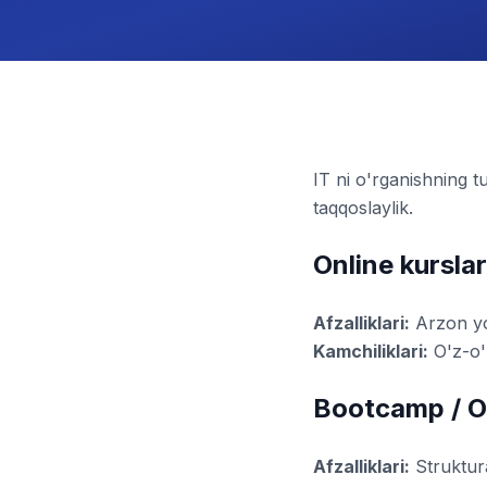
IT ni o'rganishning t
taqqoslaylik.
Online kurslar
Afzalliklari:
Arzon yok
Kamchiliklari:
O'z-o'z
Bootcamp / Of
Afzalliklari:
Struktura