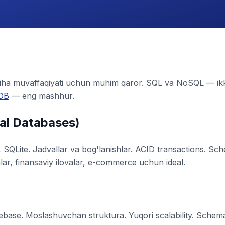
yiha muvaffaqiyati uchun muhim qaror. SQL va NoSQL — ikk
DB
— eng mashhur.
al Databases)
QLite. Jadvallar va bog'lanishlar. ACID transactions. Sche
ar, finansaviy ilovalar, e-commerce uchun ideal.
base. Moslashuvchan struktura. Yuqori scalability. Schema