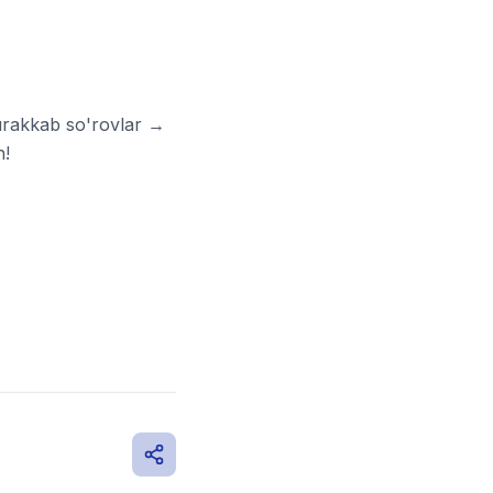
urakkab so'rovlar →
n!