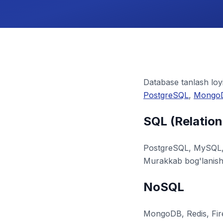
Database tanlash lo
PostgreSQL
,
Mongo
SQL (Relation
PostgreSQL, MySQL, S
Murakkab bog'lanishl
NoSQL
MongoDB, Redis, Fire