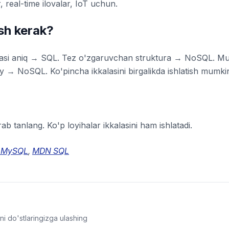
 real-time ilovalar, IoT uchun.
sh kerak?
rasi aniq → SQL. Tez o'zgaruvchan struktura → NoSQL. M
ty → NoSQL. Ko'pincha ikkalasini birgalikda ishlatish mumki
ab tanlang. Ko'p loyihalar ikkalasini ham ishlatadi.
 MySQL
,
MDN SQL
i do'stlaringizga ulashing