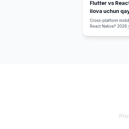
Flutter vs Reac
ilova uchun qa
Cross-platform mobil
React Native? 2026 yi
kamchiliklari bilan t
IT 
Pro