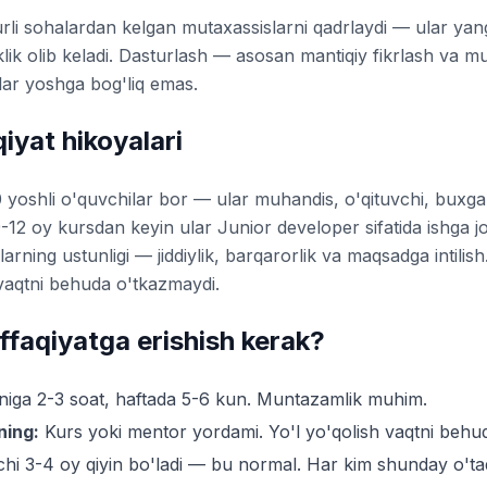
rli sohalardan kelgan mutaxassislarni qadrlaydi — ular yan
klik olib keladi. Dasturlash — asosan mantiqiy fikrlash va 
lar yoshga bog'liq emas.
iyat hikoyalari
 yoshli o'quvchilar bor — ular muhandis, o'qituvchi, buxgalt
-12 oy kursdan keyin ular Junior developer sifatida ishga j
larning ustunligi — jiddiylik, barqarorlik va maqsadga intilis
a vaqtni behuda o'tkazmaydi.
faqiyatga erishish kerak?
iga 2-3 soat, haftada 5-6 kun. Muntazamlik muhim.
ning:
Kurs yoki mentor yordami. Yo'l yo'qolish vaqtni behud
chi 3-4 oy qiyin bo'ladi — bu normal. Har kim shunday o'tad