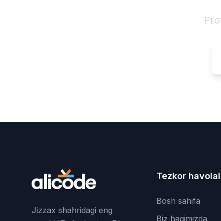
Pro
Tezkor havolal
Bosh sahifa
Jizzax shahridagi eng
Biz haqimizda