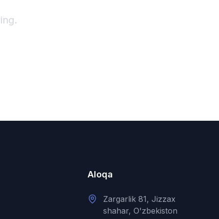
ing.
Aloqa
Zargarlik 81, Jizzax
shahar, O'zbekiston