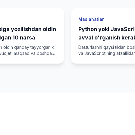
Maslahatlar
iga yozilishdan oldin
Python yoki JavaScrip
'lgan 10 narsa
avval o'rganish kera
an oldin qanday tayyorgarlik
Dasturlashni qaysi tildan bo
 byudjet, maqsad va boshqa
va JavaScript ning afzalliklar
mos kelishini aniqlaymiz.
karyerangizni boshl