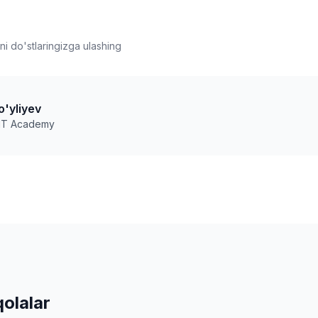
i do'stlaringizga ulashing
o'yliyev
 IT Academy
olalar