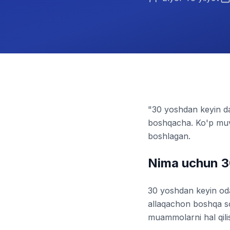
"30 yoshdan keyin da
boshqacha. Ko'p muva
boshlagan.
Nima uchun 3
30 yoshdan keyin odam
allaqachon boshqa soh
muammolarni hal qili