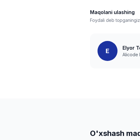
Maqolani ulashing
Foydali deb topganingizn
Elyor T
E
Alicode
O'xshash maq