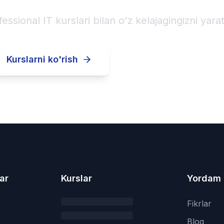
fessional IT kurslari bilan o'z kelajagingizni yarat
Kurslarni ko'rish
Ro'yxatdan o'tish
ar
Kurslar
Yordam
Fikrlar
Blog