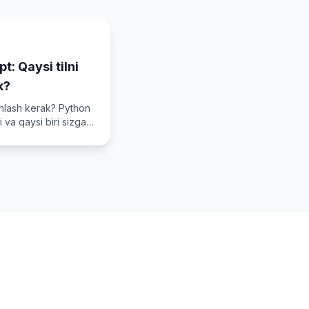
t: Qaysi tilni
k?
shlash kerak? Python
i va qaysi biri sizga
ang!