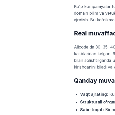
Ko'p kompaniyalar tu
domain bilim va yetu
ajratish. Bu ko'nikma
Real muvaffaq
Alicode da 30, 35, 40
kasblaridan kelgan. 9
bilan solishtirganda u
kirishganini biladi v
Qanday muvaf
Vaqt ajrating:
Kun
Strukturali o'rga
Sabr-toqat:
Birin