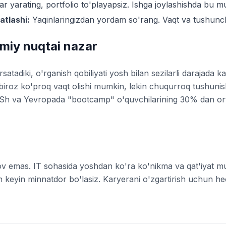
ar yarating, portfolio to'playapsiz. Ishga joylashishda bu m
atlashi:
Yaqinlaringizdan yordam so'rang. Vaqt va tushunc
lmiy nuqtai nazar
rsatadiki, o'rganish qobiliyati yosh bilan sezilarli darajada
 biroz ko'proq vaqt olishi mumkin, lekin chuqurroq tushunis
QSh va Yevropada "bootcamp" o'quvchilarining 30% dan ort
v emas. IT sohasida yoshdan ko'ra ko'nikma va qat'iyat 
n keyin minnatdor bo'lasiz. Karyerani o'zgartirish uchun 