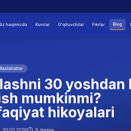
Blog
Biz haqimizda
Kurslar
O'qituvchilar
Fikrlar
Maslahatlar
lashni 30 yoshdan 
ish mumkinmi?
aqiyat hikoyalari
20.02.2026
6 daqiqa