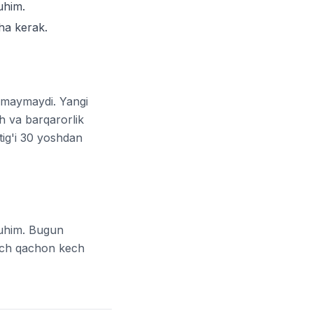
uhim.
ha kerak.
 kamaymaydi. Yangi
h va barqarorlik
ig'i 30 yoshdan
muhim. Bugun
hech qachon kech