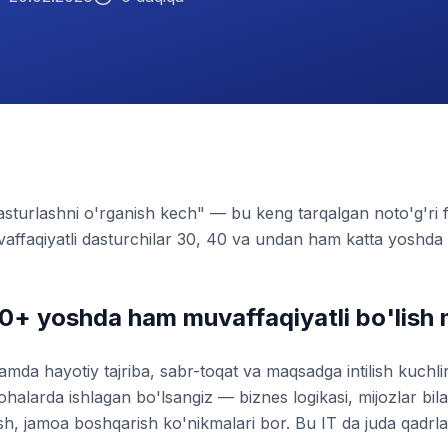
sturlashni o'rganish kech" — bu keng tarqalgan noto'g'ri f
ffaqiyatli dasturchilar 30, 40 va undan ham katta yoshda 
0+ yoshda ham muvaffaqiyatli bo'lish
da hayotiy tajriba, sabr-toqat va maqsadga intilish kuchlir
alarda ishlagan bo'lsangiz — biznes logikasi, mijozlar bila
sh, jamoa boshqarish ko'nikmalari bor. Bu IT da juda qadrla