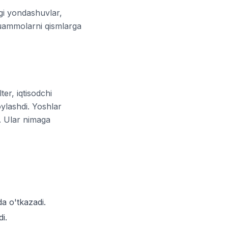
gi yondashuvlar,
muammolarni qismlarga
er, iqtisodchi
oylashdi. Yoshlar
h. Ular nimaga
a o'tkazadi.
i.