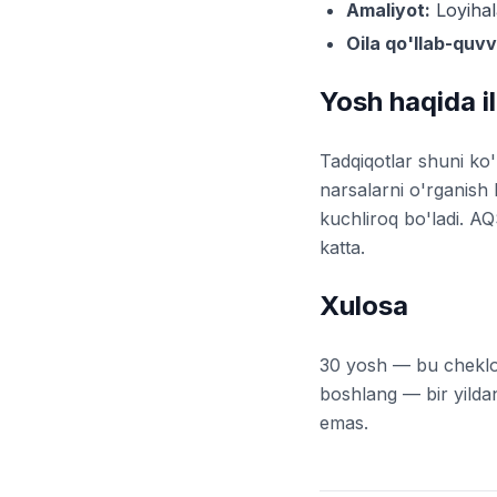
Amaliyot:
Loyihal
Oila qo'llab-quvv
Yosh haqida i
Tadqiqotlar shuni ko'
narsalarni o'rganish
kuchliroq bo'ladi. A
katta.
Xulosa
30 yosh — bu cheklo
boshlang — bir yilda
emas.