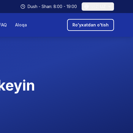
Dush - Shan: 8:00 - 19:00
🇺🇿
UZ
FAQ
Aloqa
Ro'yxatdan o'tish
keyin