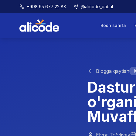
+998 95 677 22 88
@alicode_qabul
Bosh sahifa
Blogga qaytish
Dastur
o'rgan
Muvaff
Elyor To'yliyev