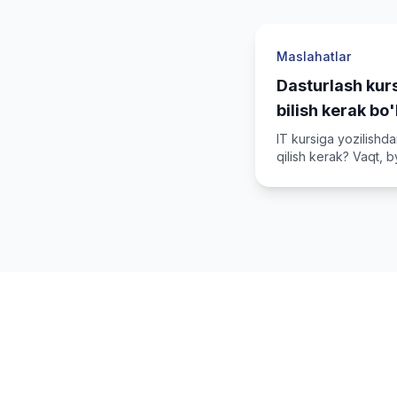
Maslahatlar
Dasturlash kurs
bilish kerak bo
IT kursiga yozilishd
qilish kerak? Vaqt,
muhim masalalar.
IT 