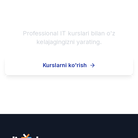
IT karyerangizni boshlang!
Professional IT kurslari bilan o'z
kelajagingizni yarating.
Kurslarni ko'rish
Ro'yxatdan o'tish