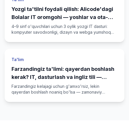
Yozgi ta'tilni foydali qilish: Alicode'dagi
Bolalar IT oromgohi — yoshlar va ota-
onalar uchun
4–9 sinf o'quvchilari uchun 3 oylik yozgi IT dasturi:
kompyuter savodxonligi, dizayn va webga yumshoq
kirish. Nima uchun yozda akademiyada o'tkazish
arziydi?
Ta'lim
Farzandingiz ta'limi: qayerdan boshlash
kerak? IT, dasturlash va ingliz tili —
kelajak uchun mustahkam yo'l
Farzandingiz kelajagi uchun g'amxo'rsiz, lekin
qayerdan boshlash noaniq bo'lsa — zamonaviy
ko'nikmalar, ingliz tili va Alicode IT Academy kurslari
haqida qisqa yo'l-yo'riq.