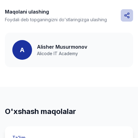
Maqolani ulashing
Foydali deb topganingizni do'stlaringizga ulashing
Alisher Musurmonov
A
Alicode IT Academy
O'xshash maqolalar
Ta'lim