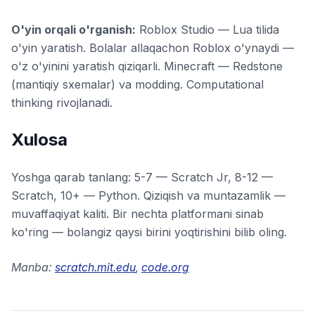
O'yin orqali o'rganish:
Roblox Studio — Lua tilida
o'yin yaratish. Bolalar allaqachon Roblox o'ynaydi —
o'z o'yinini yaratish qiziqarli. Minecraft — Redstone
(mantiqiy sxemalar) va modding. Computational
thinking rivojlanadi.
Xulosa
Yoshga qarab tanlang: 5-7 — Scratch Jr, 8-12 —
Scratch, 10+ — Python. Qiziqish va muntazamlik —
muvaffaqiyat kaliti. Bir nechta platformani sinab
ko'ring — bolangiz qaysi birini yoqtirishini bilib oling.
Manba:
scratch.mit.edu
,
code.org