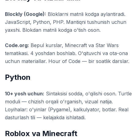
Blockly (Google):
Bloklarni matnli kodga aylantiradi.
JavaScript, Python, PHP. Mantiqni tushunish uchun
yaxshi. Blokdan matnli kodga o'tish oson.
Code.org:
Bepul kurslar, Minecraft va Star Wars
tematikasi. 4 yoshdan boshlab. O'qituvchi va ota-ona
uchun materiallar. Hour of Code — bir soatlik darslar.
Python
10+ yosh uchun:
Sintaksisi sodda, o'qilishi oson. Turtle
moduli — chizish orqali o'rganish, vizual natija.
Loyihalar: o'yinlar (Pygame), kalkulyator, botlar. Real
dasturlash tili — kelajakda ishlatadi.
Roblox va Minecraft