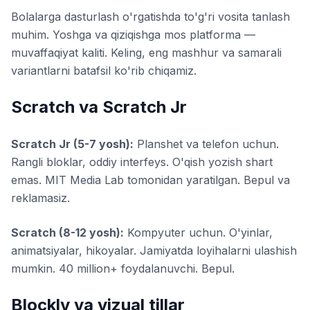
Bolalarga dasturlash o'rgatishda to'g'ri vosita tanlash
muhim. Yoshga va qiziqishga mos platforma —
muvaffaqiyat kaliti. Keling, eng mashhur va samarali
variantlarni batafsil ko'rib chiqamiz.
Scratch va Scratch Jr
Scratch Jr (5-7 yosh):
Planshet va telefon uchun.
Rangli bloklar, oddiy interfeys. O'qish yozish shart
emas. MIT Media Lab tomonidan yaratilgan. Bepul va
reklamasiz.
Scratch (8-12 yosh):
Kompyuter uchun. O'yinlar,
animatsiyalar, hikoyalar. Jamiyatda loyihalarni ulashish
mumkin. 40 million+ foydalanuvchi. Bepul.
Blockly va vizual tillar