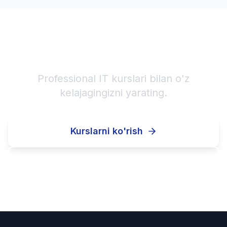
IT karyerangizni boshlang!
Professional IT kurslari bilan o'z
kelajagingizni yarating.
Kurslarni ko'rish
Ro'yxatdan o'tish