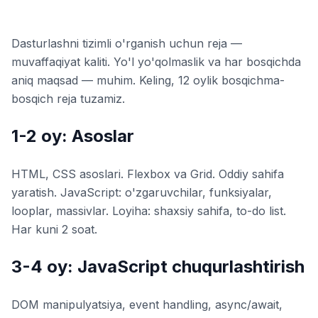
Dasturlashni tizimli o'rganish uchun reja —
muvaffaqiyat kaliti. Yo'l yo'qolmaslik va har bosqichda
aniq maqsad — muhim. Keling, 12 oylik bosqichma-
bosqich reja tuzamiz.
1-2 oy: Asoslar
HTML, CSS asoslari. Flexbox va Grid. Oddiy sahifa
yaratish. JavaScript: o'zgaruvchilar, funksiyalar,
looplar, massivlar. Loyiha: shaxsiy sahifa, to-do list.
Har kuni 2 soat.
3-4 oy: JavaScript chuqurlashtirish
DOM manipulyatsiya, event handling, async/await,