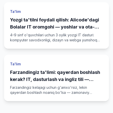
Ta'lim
Yozgi ta'tilni foydali qilish: Alicode'dagi
Bolalar IT oromgohi — yoshlar va ota-
onalar uchun
4–9 sinf o'quvchilari uchun 3 oylik yozgi IT dasturi:
kompyuter savodxonligi, dizayn va webga yumshoq
kirish. Nima uchun yozda akademiyada o'tkazish
arziydi?
Ta'lim
Farzandingiz ta'limi: qayerdan boshlash
kerak? IT, dasturlash va ingliz tili —
kelajak uchun mustahkam yo'l
Farzandingiz kelajagi uchun g'amxo'rsiz, lekin
qayerdan boshlash noaniq bo'lsa — zamonaviy
ko'nikmalar, ingliz tili va Alicode IT Academy kurslari
haqida qisqa yo'l-yo'riq.