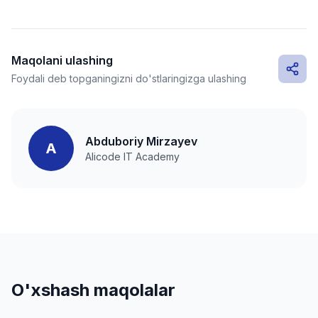
Maqolani ulashing
Foydali deb topganingizni do'stlaringizga ulashing
Abduboriy Mirzayev
A
Alicode IT Academy
O'xshash maqolalar