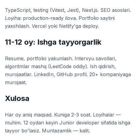
TypeScript, testing (Vitest, Jest), Next.js. SEO asoslari.
Loyiha: production-ready ilova. Portfolio saytini
yaxshilash. Vercel yoki Netlify'ga deploy.
11-12 oy: Ishga tayyorgarlik
Resume, portfolio yakunlash. Intervyu savollari,
algoritmlar mashq (LeetCode oddiy). Ish qidirish,
murojaatlar. LinkedIn, GitHub profil. 20+ kompaniyaga
murojaat.
Xulosa
Har oy aniq maqsad. Kuniga 2-3 soat. Loyihalar —
muhim. 12 oydan keyin Junior developer sifatida ishga
tayyor bo'lasiz. Muntazamlik — kalit.