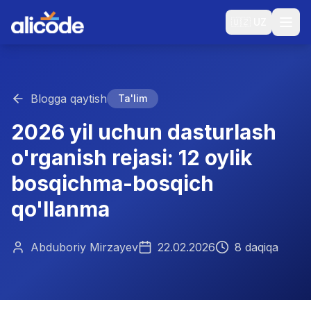
🇺🇿
UZ
Blogga qaytish
Ta'lim
2026 yil uchun dasturlash
o'rganish rejasi: 12 oylik
bosqichma-bosqich
qo'llanma
Abduboriy Mirzayev
22.02.2026
8 daqiqa