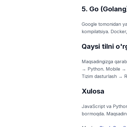
5. Go (Golang
Google tomonidan yar
kompilatsiya. Docker
Qaysi tilni o'
Maqsadingizga qarab 
→ Python. Mobile → J
Tizim dasturlash → R
Xulosa
JavaScript va Pytho
bormoqda. Maqsading