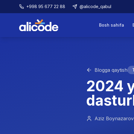
+998 95 677 22 88
@alicode_qabul
Bosh sahifa
Blogga qaytish
2024 y
dasturl
Aziz Boynazarov