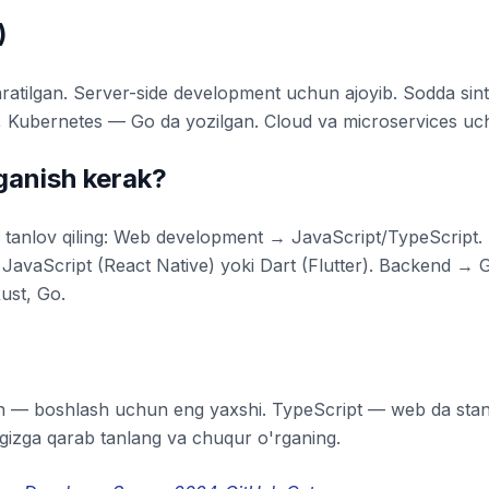
)
atilgan. Server-side development uchun ajoyib. Sodda sint
, Kubernetes — Go da yozilgan. Cloud va microservices uch
rganish kerak?
tanlov qiling: Web development → JavaScript/TypeScript. 
avaScript (React Native) yoki Dart (Flutter). Backend → G
ust, Go.
n — boshlash uchun eng yaxshi. TypeScript — web da stand
izga qarab tanlang va chuqur o'rganing.