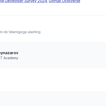
low Developer Survey 2024
,
GitHub Octoverse
i do'stlaringizga ulashing
oynazarov
 IT Academy