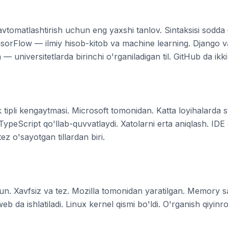
avtomatlashtirish uchun eng yaxshi tanlov. Sintaksisi sodda
orFlow — ilmiy hisob-kitob va machine learning. Django 
 universitetlarda birinchi o'rganiladigan til. GitHub da ikk
k tipli kengaytmasi. Microsoft tomonidan. Katta loyihalarda 
ypeScript qo'llab-quvvatlaydi. Xatolarni erta aniqlash. IDE
ez o'sayotgan tillardan biri.
un. Xavfsiz va tez. Mozilla tomonidan yaratilgan. Memory sa
 da ishlatiladi. Linux kernel qismi bo'ldi. O'rganish qiyinro