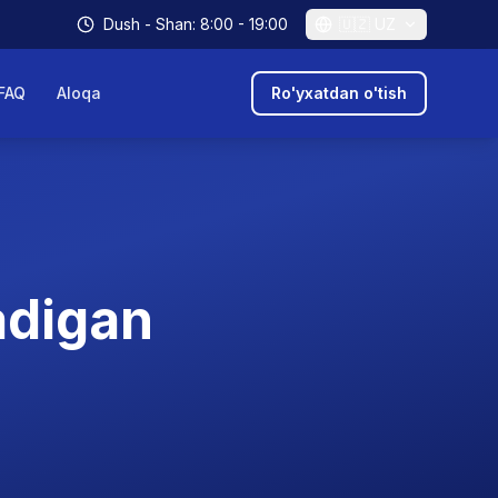
Dush - Shan: 8:00 - 19:00
🇺🇿
UZ
FAQ
Aloqa
Ro'yxatdan o'tish
adigan