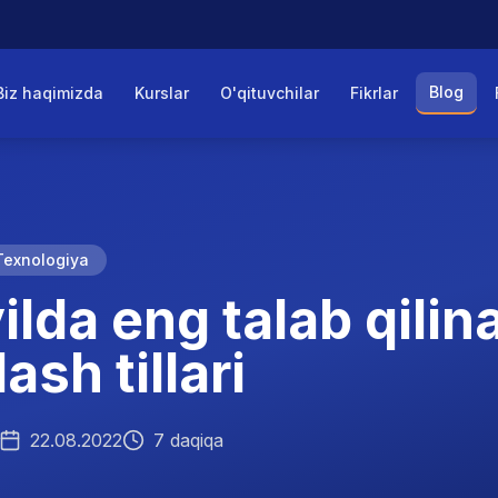
Blog
Biz haqimizda
Kurslar
O'qituvchilar
Fikrlar
Texnologiya
ilda eng talab qilin
ash tillari
22.08.2022
7 daqiqa