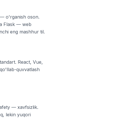
 — o'rganish oson.
va Flask — web
inchi eng mashhur til.
standart. React, Vue,
 qo'llab-quvvatlash
fety — xavfsizlik.
q, lekin yuqori