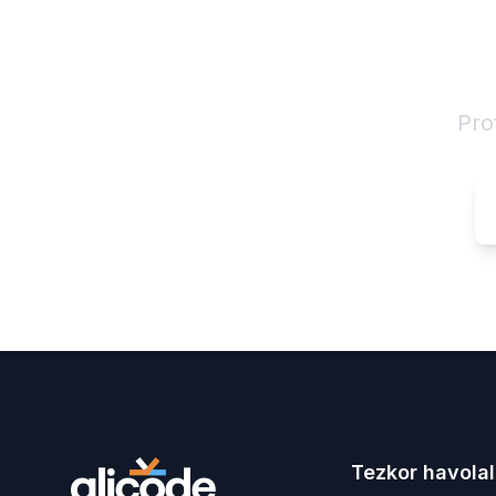
IT 
Pro
Tezkor havolal