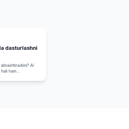
a dasturlashni
i almashtiradimi? AI
 hali ham