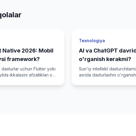
olalar
Texnologiya
t Native 2026: Mobil
AI va ChatGPT davrid
ysi framework?
o'rganish kerakmi?
 dasturlar uchun Flutter yoki
Sun'iy intellekt dasturchilarn
lda ikkalasini afzalliklari va
asrida dasturlashni o'rganish
aqqoslaymiz.
mazmunlimi?