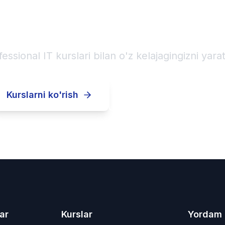
karyerangizni boshl
fessional IT kurslari bilan o'z kelajagingizni yarat
Kurslarni ko'rish
Ro'yxatdan o'tish
ar
Kurslar
Yordam