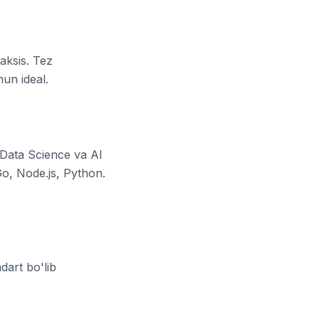
aksis. Tez
un ideal.
Data Science va AI
o, Node.js, Python.
art bo'lib