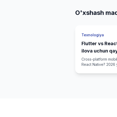
O'xshash maq
Texnologiya
Flutter vs Reac
ilova uchun qa
Cross-platform mobil
React Native? 2026 yi
kamchiliklari bilan t