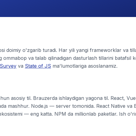
i doimiy o'zgarib turadi. Har yili yangi frameworklar va till
g ommabop va talab qilinadigan dasturlash tillarini batafsil 
 Survey
va
State of JS
ma'lumotlariga asoslanamiz.
n asosiy til. Brauzerda ishlaydigan yagona til. React, Vue
uda mashhur. Node.js — server tomonida. React Native va 
kosistemi — eng katta. NPM da millionlab paketlar. Ish o'ri