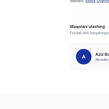
Manba:
Stack Overf
Maqolani ulashing
Foydali deb topganingizn
Aziz B
A
Alicode