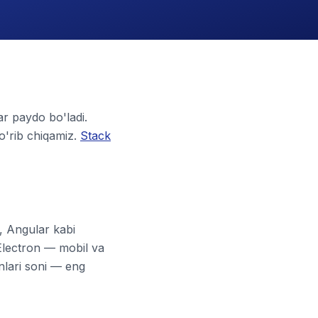
ar paydo bo'ladi.
ko'rib chiqamiz.
Stack
, Angular kabi
Electron — mobil va
nlari soni — eng