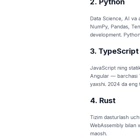
2. Python
Data Science, AI va 
NumPy, Pandas, Tens
development. Python —
3. TypeScript
JavaScript ning stati
Angular — barchasi T
yaxshi. 2024 da eng t
4. Rust
Tizim dasturlash uch
WebAssembly bilan web
maosh.