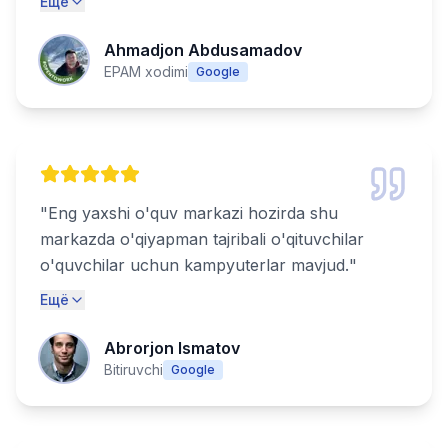
Ещё
Ahmadjon Abdusamadov
EPAM xodimi
Google
"
Eng yaxshi o'quv markazi hozirda shu
markazda o'qiyapman tajribali o'qituvchilar
o'quvchilar uchun kampyuterlar mavjud.
"
Ещё
Abrorjon Ismatov
Bitiruvchi
Google