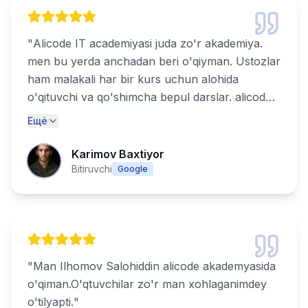
"
Alicode IT academiyasi juda zo'r akademiya.
men bu yerda anchadan beri o'qiyman. Ustozlar
ham malakali har bir kurs uchun alohida
o'qituvchi va qo'shimcha bepul darslar. alicode
IT akademiyasiga keling va xoziroq eng zo'ri
Ещё
bo'lishga harakat qiling.
"
Karimov Baxtiyor
Bitiruvchi
Google
"
Man Ilhomov Salohiddin alicode akademyasida
o'qiman.O'qtuvchilar zo'r man xohlaganimdey
o'tilyapti.
"