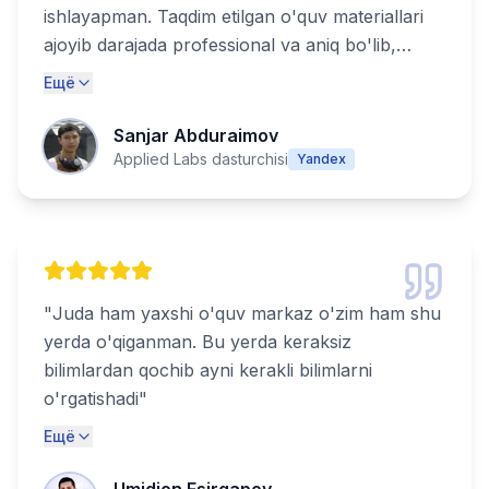
ishlayapman. Taqdim etilgan o'quv materiallari
ajoyib darajada professional va aniq bo'lib,
haqiqiy muvaffaqiyat uchun zarur bo'lgan
Ещё
barcha ko'nikmalarni qamrab olgan. Alicode-
ning bozorga tayyor mutaxassislarni tayyorlash
Sanjar Abduraimov
bo'yicha katta tajribasi ularni haqiqatdan ham
Applied Labs dasturchisi
Yandex
ajratib turadi. Texnologiya sohasida kuchli
martaba qurmoqchi bo'lgan har bir kishi uchun
tavsiya etiladi!
"
"
Juda ham yaxshi o'quv markaz o'zim ham shu
yerda o'qiganman. Bu yerda keraksiz
bilimlardan qochib ayni kerakli bilimlarni
o'rgatishadi
"
Ещё