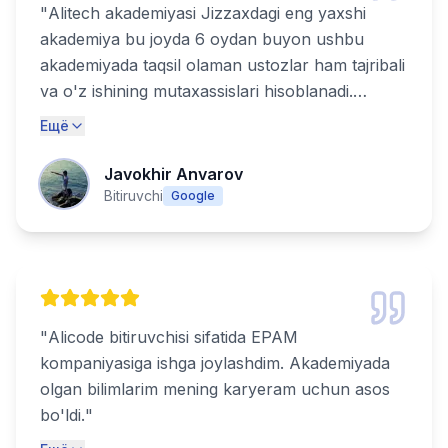
"
Alitech akademiyasi Jizzaxdagi eng yaxshi
akademiya bu joyda 6 oydan buyon ushbu
akademiyada taqsil olaman ustozlar ham tajribali
va o'z ishining mutaxassislari hisoblanadi.
Alitech academy the best
"
Ещё
Javokhir Anvarov
Bitiruvchi
Google
"
Alicode bitiruvchisi sifatida EPAM
kompaniyasiga ishga joylashdim. Akademiyada
olgan bilimlarim mening karyeram uchun asos
bo'ldi.
"