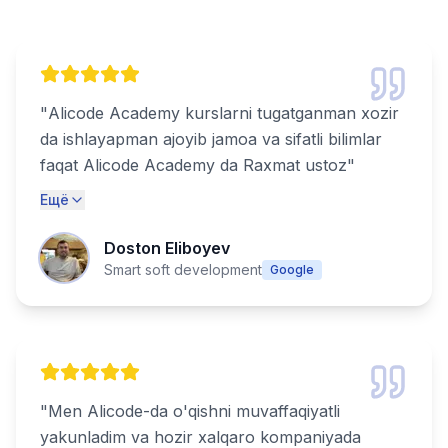
"
Alicode Academy kurslarni tugatganman xozir
da ishlayapman ajoyib jamoa va sifatli bilimlar
faqat Alicode Academy da Raxmat ustoz
"
Ещё
Doston Eliboyev
Smart soft development
Google
"
Men Alicode-da o'qishni muvaffaqiyatli
yakunladim va hozir xalqaro kompaniyada