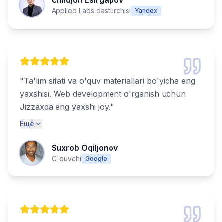
Umidjon Esirgapov
Applied Labs dasturchisi
Yandex
"
Ta'lim sifati va o'quv materiallari bo'yicha eng
yaxshisi. Web development o'rganish uchun
Jizzaxda eng yaxshi joy.
"
Ещё
Suxrob Oqiljonov
O'quvchi
Google