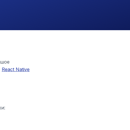
ьшое
,
React Native
ки: