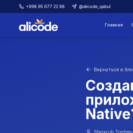
+998 95 677 22 88
@alicode_qabul
Главная
Вернуться в бло
Созда
прилож
Native
Shoxruh Toshm