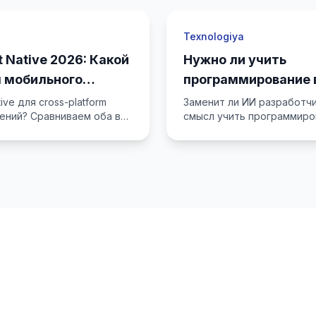
Texnologiya
ct Native 2026: Какой
Нужно ли учить
я мобильного
программирование в
ChatGPT?
tive для cross-platform
Заменит ли ИИ разработч
ений? Сравниваем оба в
смысл учить программиров
Начните IT-карьеру