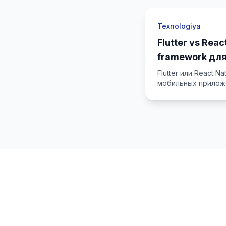
Texnologiya
Flutter vs Rea
framework дл
приложения?
Flutter или React Na
мобильных прилож
2026 году.