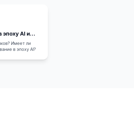
 эпоху AI и
иков? Имеет ли
ание в эпоху AI?
!