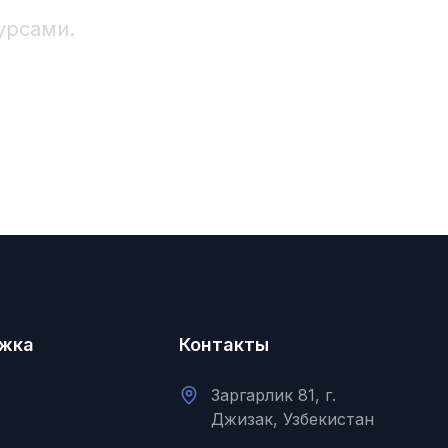
урсами.
жка
Контакты
Заргарлик 81, г.
Джизак, Узбекистан