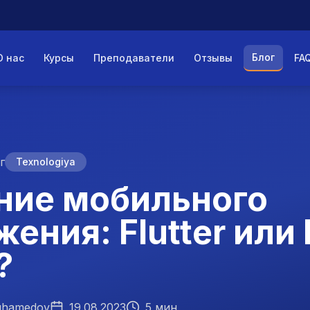
Блог
О нас
Курсы
Преподаватели
Отзывы
FA
г
Texnologiya
ние мобильного
ения: Flutter или 
?
uhamedov
19.08.2023
5 мин