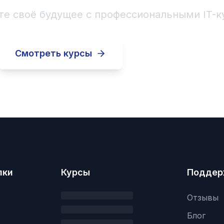
те своё будущее с профессиональными IT-к
Смотреть курсы
Записаться
лки
Курсы
Поддер
Отзывы
Блог