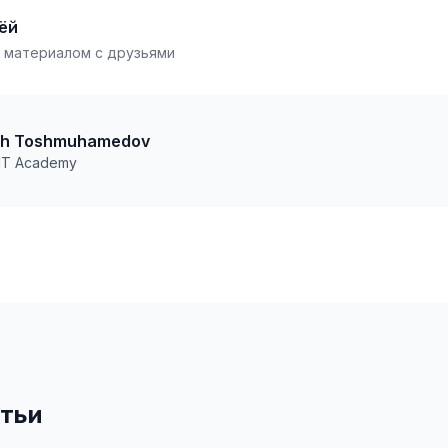
ёй
 материалом с друзьями
uh Toshmuhamedov
 IT Academy
тьи