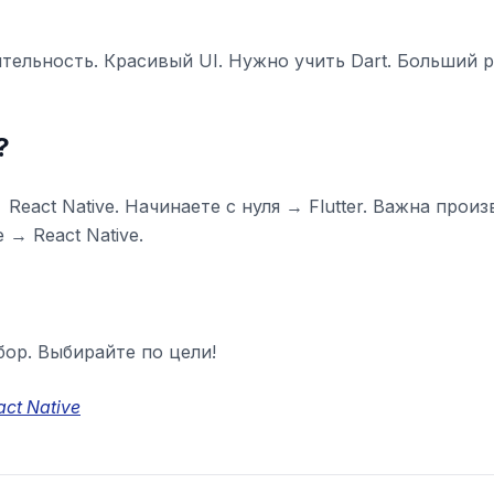
тельность. Красивый UI. Нужно учить Dart. Больший 
?
→ React Native. Начинаете с нуля → Flutter. Важна про
e → React Native.
ор. Выбирайте по цели!
act Native