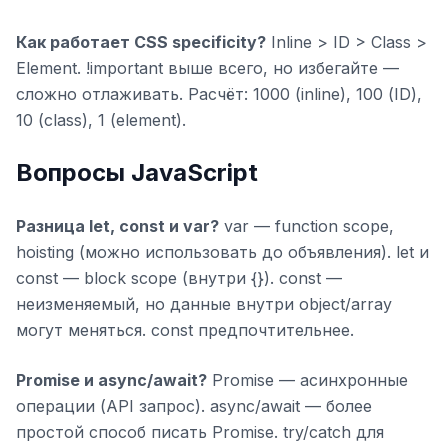
Как работает CSS specificity?
Inline > ID > Class >
Element. !important выше всего, но избегайте —
сложно отлаживать. Расчёт: 1000 (inline), 100 (ID),
10 (class), 1 (element).
Вопросы JavaScript
Разница let, const и var?
var — function scope,
hoisting (можно использовать до объявления). let и
const — block scope (внутри {}). const —
неизменяемый, но данные внутри object/array
могут меняться. const предпочтительнее.
Promise и async/await?
Promise — асинхронные
операции (API запрос). async/await — более
простой способ писать Promise. try/catch для