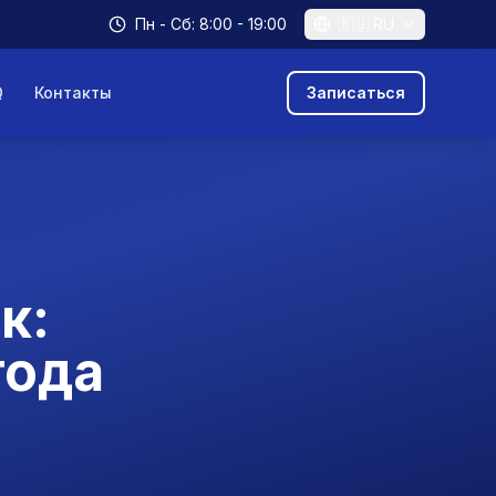
Пн - Сб: 8:00 - 19:00
🇷🇺
RU
Q
Контакты
Записаться
к:
года