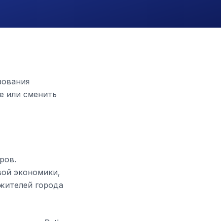
зования
е или сменить
ров.
вой экономики,
 жителей города