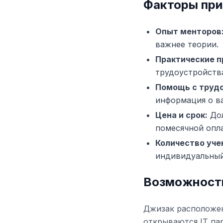
Факторы при
Опыт менторов
важнее теории.
Практические п
трудоустройств
Помощь с труд
информация о ва
Цена и срок:
Дол
помесячной опл
Количество уче
индивидуальный
Возможности
Джизак расположен
открываются IT па