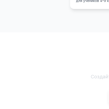
для учеников 4–9 
грамотность, дизай
разработке. Почем
Создай