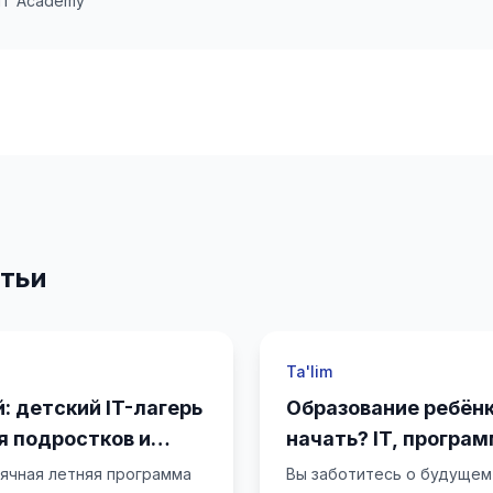
 IT Academy
тьи
Ta'lim
: детский IT-лагерь
Образование ребёнка
ля подростков и
начать? IT, програ
английский — опора
ячная летняя программа
Вы заботитесь о будущем 