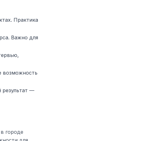
ктах. Практика
рса. Важно для
тервью,
е возможность
й результат —
 в городе
жности для