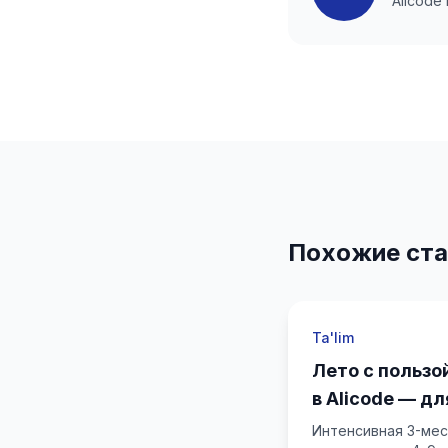
Alicode
Похожие ста
Ta'lim
Лето с пользой
в Alicode — д
родителей
Интенсивная 3-мес