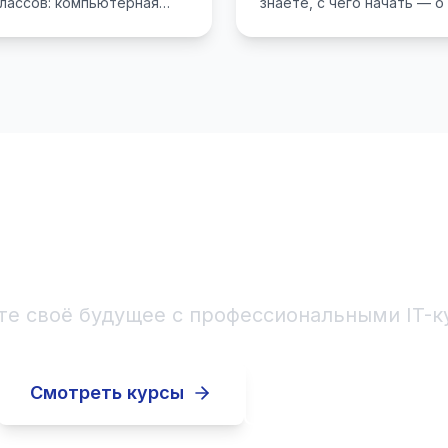
классов: компьютерная
знаете, с чего начать — 
н и первые шаги в веб-
навыках, английском языке
у это стоит внимания.
IT Academy для детей и п
Начните IT-карьеру
те своё будущее с профессиональными IT-к
Смотреть курсы
Записаться