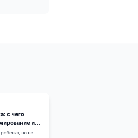
: с чего
ммирование и
 на будущее
ребёнка, но не