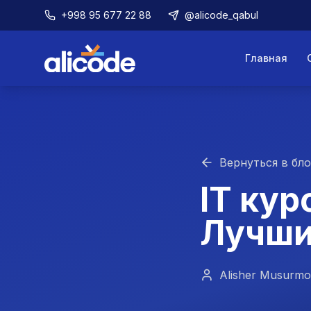
+998 95 677 22 88
@alicode_qabul
Главная
Вернуться в бло
IT кур
Лучши
Alisher Musurm