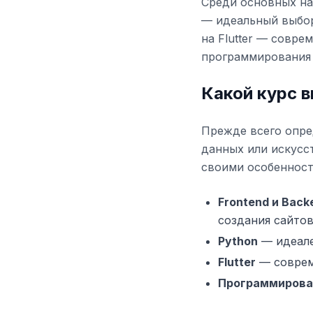
Среди основных на
— идеальный выбор 
на Flutter — совре
программирования 
Какой курс 
Прежде всего опре
данных или искусс
своими особенност
Frontend и Back
создания сайтов
Python
— идеален
Flutter
— совреме
Программирова