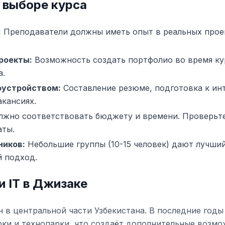
 выборе курса
:
Преподаватели должны иметь опыт в реальных прое
роекты:
Возможность создать портфолио во время ку
а.
оустройством:
Составление резюме, подготовка к ин
кансиях.
жно соответствовать бюджету и времени. Проверьт
аты.
ников:
Небольшие группы (10-15 человек) дают лучши
 подход.
 IT в Джизаке
 в центральной части Узбекистана. В последние годы
рки и технопарки, что создаёт дополнительные возмо