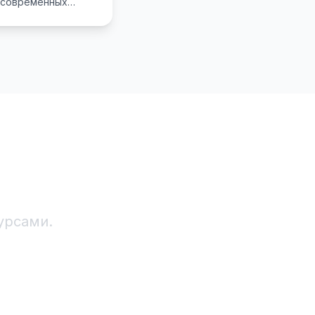
о современных
 и курсах Alicode
одростков.
!
урсами.