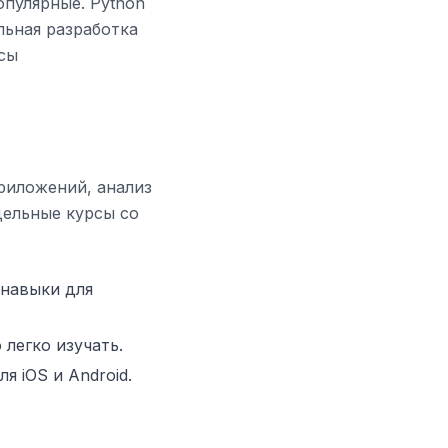
опулярные. Python
льная разработка
рсы
риложений, анализ
дельные курсы со
навыки для
 легко изучать.
 iOS и Android.