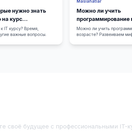
Maslahatlar
орые нужно знать
Можно ли учить
 на курс
программирование 
ания
Истории успеха
к IT курсу? Время,
Можно ли учить программ
угие важные вопросы.
возрасте? Развеиваем ми
опытом тех, кто перешёл в
Начните IT-карьеру
те своё будущее с профессиональными IT-к