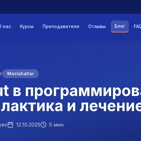
Блог
О нас
Курсы
Преподаватели
Отзывы
FA
г
Maslahatlar
ut в программиров
лактика и лечени
yev
12.10.2025
5 мин