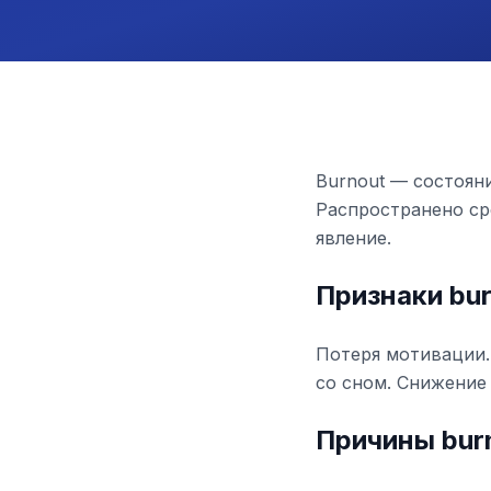
Burnout — состояни
Распространено ср
явление.
Признаки bu
Потеря мотивации.
со сном. Снижение
Причины bur