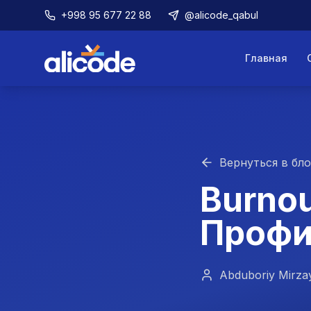
+998 95 677 22 88
@alicode_qabul
Главная
Вернуться в бло
Burno
Профи
Abduboriy Mirza