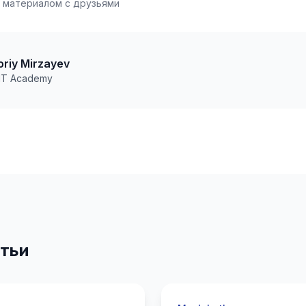
 материалом с друзьями
riy Mirzayev
 IT Academy
тьи