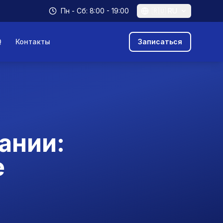
Пн - Сб: 8:00 - 19:00
🇷🇺
RU
Q
Контакты
Записаться
ании:
е