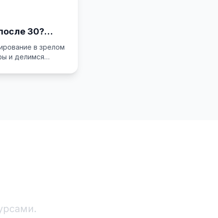
после 30?
ирование в зрелом
фы и делимся
 IT после 30+.
!
урсами.