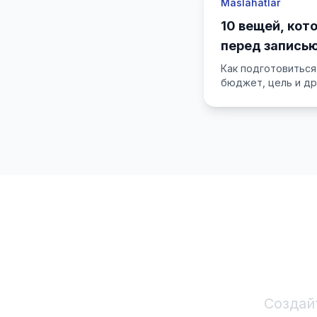
Maslahatlar
10 вещей, кот
перед записью
программиров
Как подготовиться 
бюджет, цель и др
Создай