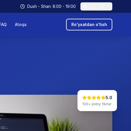
Dush - Shan: 8:00 - 19:00
🇺🇿
UZ
FAQ
Aloqa
Ro'yxatdan o'tish
5.0
100+
ijobiy fikrlar