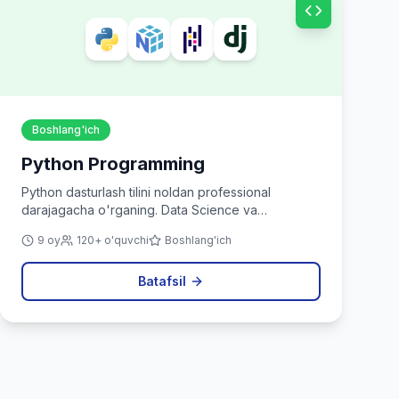
Boshlang'ich
Python Programming
Python dasturlash tilini noldan professional
darajagacha o'rganing. Data Science va
avtomatlashtirish uchun ideal.
9 oy
120+ o'quvchi
Boshlang'ich
Batafsil