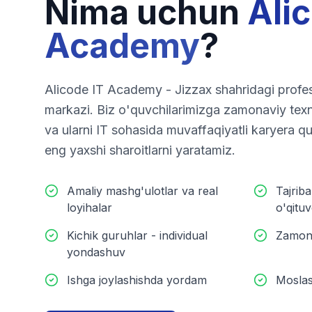
Nima uchun
Ali
Academy
?
Alicode IT Academy - Jizzax shahridagi profes
markazi. Biz o'quvchilarimizga zamonaviy texn
va ularni IT sohasida muvaffaqiyatli karyera q
eng yaxshi sharoitlarni yaratamiz.
Amaliy mashg'ulotlar va real
Tajriba
loyihalar
o'qituv
Kichik guruhlar - individual
Zamona
yondashuv
Ishga joylashishda yordam
Moslas