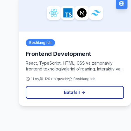
Boshlang'ich
Frontend Development
React, TypeScript, HTML, CSS va zamonaviy
frontend texnologiyalarini o'rganing. Interaktiv va
chiroyli web ilovalar yarating.
11 oy
120+ o'quvchi
Boshlang'ich
Batafsil