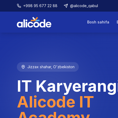
+998 95 677 22 88
@alicode_qabul
Bosh sahifa
Jizzax shahar, O'zbekiston
IT Karyerang
Alicode IT
Academy