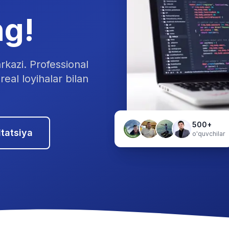
ng!
rkazi. Professional
real loyihalar bilan
500+
tatsiya
o'quvchilar