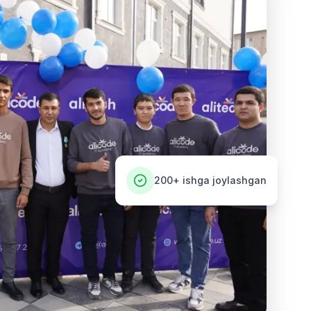
200+
ishga joylashgan