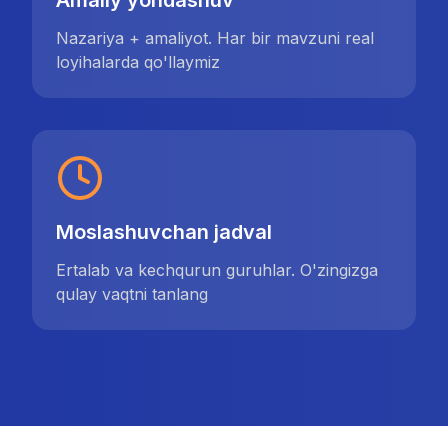
Amaliy yondashuv
Nazariya + amaliyot. Har bir mavzuni real
loyihalarda qo'llaymiz
Moslashuvchan jadval
Ertalab va kechqurun guruhlar. O'zingizga
qulay vaqtni tanlang