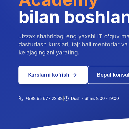
bilan boshla
Jizzax shahridagi eng yaxshi IT o'quv ma
dasturlash kurslari, tajribali mentorlar va 
kelajagingizni yarating.
Kurslarni ko'rish
Bepul konsul
+998 95 677 22 88
|
Dush - Shan: 8:00 - 19:00