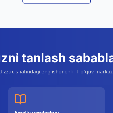
izni tanlash sababla
Jizzax shahridagi eng ishonchli IT o'quv markaz