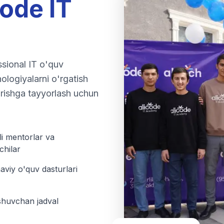
code IT
sional IT o'quv
ologiyalarni o'rgatish
urishga tayyorlash uchun
li mentorlar va
chilar
viy o'quv dasturlari
huvchan jadval