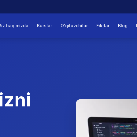
Biz haqimizda
Kurslar
O'qituvchilar
Fikrlar
Blog
izni