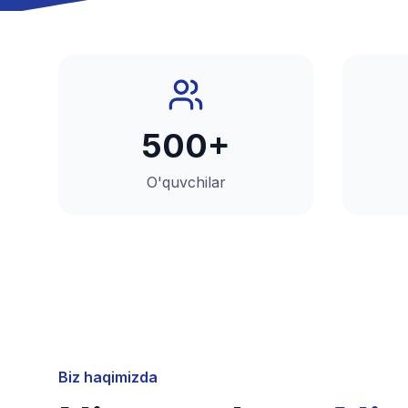
500+
O'quvchilar
Biz haqimizda