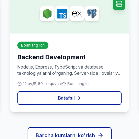
Boshlang'ich
Backend Development
Node.js, Express, TypeScript va database
texnologiyalarini o'rganing. Server-side ilovalar va
API yaratishni o'rganing.
12 oy
80+ o'quvchi
Boshlang'ich
Batafsil
Barcha kurslarni ko'rish