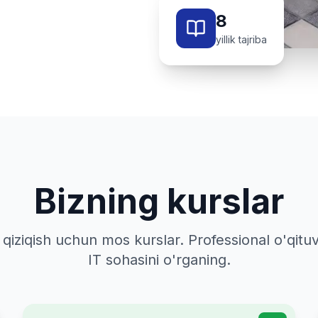
8
yillik tajriba
Bizning kurslar
a qiziqish uchun mos kurslar. Professional o'qitu
IT sohasini o'rganing.