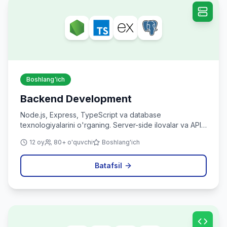
Boshlang'ich
Backend Development
Node.js, Express, TypeScript va database
texnologiyalarini o'rganing. Server-side ilovalar va API
yaratishni o'rganing.
12 oy
80+ o'quvchi
Boshlang'ich
Batafsil