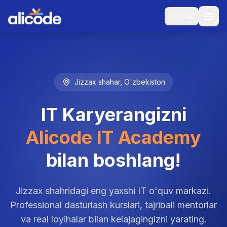
🇺🇿
UZ
Jizzax shahar, O'zbekiston
IT Karyerangizni
Alicode IT Academy
bilan boshlang!
Jizzax shahridagi eng yaxshi IT o'quv markazi.
Professional dasturlash kurslari, tajribali mentorlar
va real loyihalar bilan kelajagingizni yarating.