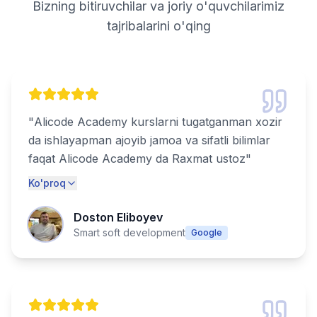
Bizning bitiruvchilar va joriy o'quvchilarimiz
tajribalarini o'qing
"
Alicode Academy kurslarni tugatganman xozir
da ishlayapman ajoyib jamoa va sifatli bilimlar
faqat Alicode Academy da Raxmat ustoz
"
Ko'proq
Doston Eliboyev
Smart soft development
Google