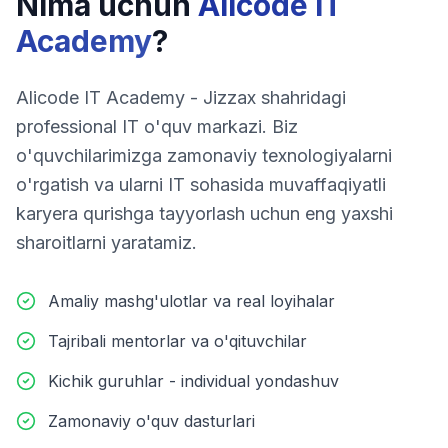
Nima uchun
Alicode IT
Academy
?
Alicode IT Academy - Jizzax shahridagi
professional IT o'quv markazi. Biz
o'quvchilarimizga zamonaviy texnologiyalarni
o'rgatish va ularni IT sohasida muvaffaqiyatli
karyera qurishga tayyorlash uchun eng yaxshi
sharoitlarni yaratamiz.
Amaliy mashg'ulotlar va real loyihalar
Tajribali mentorlar va o'qituvchilar
Kichik guruhlar - individual yondashuv
Zamonaviy o'quv dasturlari