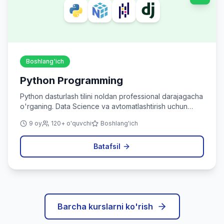
Boshlang'ich
Python Programming
Python dasturlash tilini noldan professional darajagacha
o'rganing. Data Science va avtomatlashtirish uchun
ideal.
9 oy
120+ o'quvchi
Boshlang'ich
Batafsil
Barcha kurslarni ko'rish