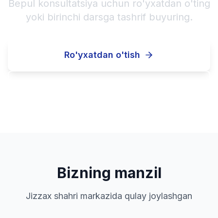
Bepul konsultatsiya uchun ro'yxatdan o'ting
yoki birinchi darsga tashrif buyuring.
Ro'yxatdan o'tish
Qo'ng'iroq qilish
Bizning manzil
Jizzax shahri markazida qulay joylashgan