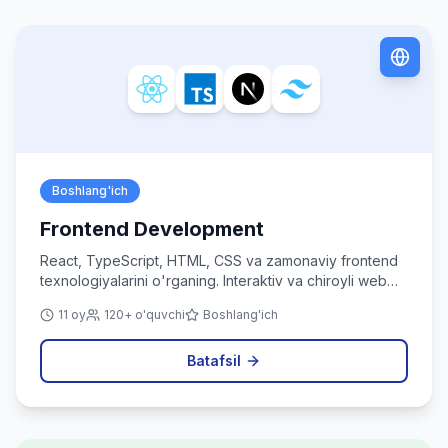
Boshlang'ich
Frontend Development
React, TypeScript, HTML, CSS va zamonaviy frontend
texnologiyalarini o'rganing. Interaktiv va chiroyli web
ilovalar yarating.
11 oy
120+ o'quvchi
Boshlang'ich
Batafsil