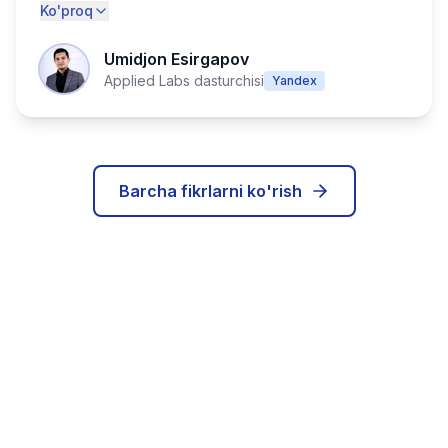
Ko'proq
Umidjon Esirgapov
Applied Labs dasturchisi
Yandex
Barcha fikrlarni ko'rish
IT karyerangizni bugun
boshlang!