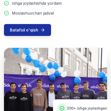
Ishga joylashishda yordam
Moslashuvchan jadval
Batafsil o'qish
200+
ishga joylashgan