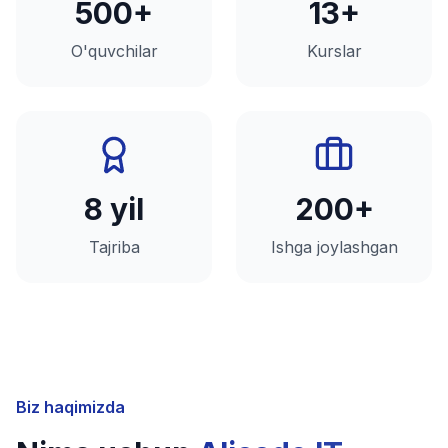
500+
13+
O'quvchilar
Kurslar
8 yil
200+
Tajriba
Ishga joylashgan
Biz haqimizda