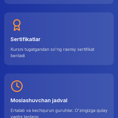
Sertifikatlar
Kursni tugatgandan so'ng rasmiy sertifikat
beriladi
Moslashuvchan jadval
Ertalab va kechqurun guruhlar. O'zingizga qulay
vaqtni tanlang