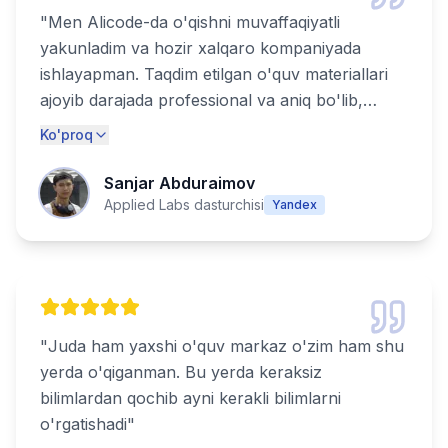
"
Men Alicode-da o'qishni muvaffaqiyatli
yakunladim va hozir xalqaro kompaniyada
ishlayapman. Taqdim etilgan o'quv materiallari
ajoyib darajada professional va aniq bo'lib,
haqiqiy muvaffaqiyat uchun zarur bo'lgan
Ko'proq
barcha ko'nikmalarni qamrab olgan. Alicode-
ning bozorga tayyor mutaxassislarni tayyorlash
Sanjar Abduraimov
bo'yicha katta tajribasi ularni haqiqatdan ham
Applied Labs dasturchisi
Yandex
ajratib turadi. Texnologiya sohasida kuchli
martaba qurmoqchi bo'lgan har bir kishi uchun
tavsiya etiladi!
"
"
Juda ham yaxshi o'quv markaz o'zim ham shu
yerda o'qiganman. Bu yerda keraksiz
bilimlardan qochib ayni kerakli bilimlarni
o'rgatishadi
"