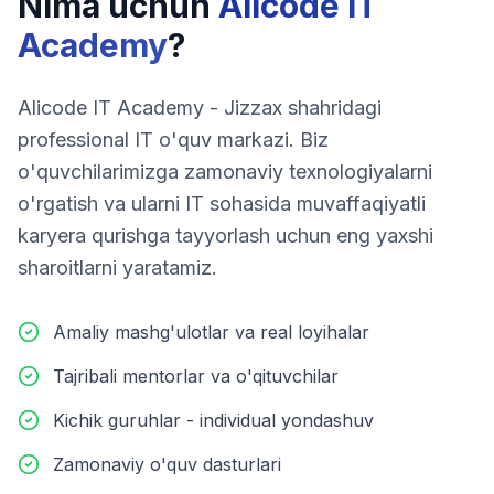
Nima uchun
Alicode IT
Academy
?
Alicode IT Academy - Jizzax shahridagi
professional IT o'quv markazi. Biz
o'quvchilarimizga zamonaviy texnologiyalarni
o'rgatish va ularni IT sohasida muvaffaqiyatli
karyera qurishga tayyorlash uchun eng yaxshi
sharoitlarni yaratamiz.
Amaliy mashg'ulotlar va real loyihalar
Tajribali mentorlar va o'qituvchilar
Kichik guruhlar - individual yondashuv
Zamonaviy o'quv dasturlari