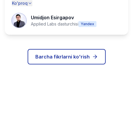
Ko'proq
Umidjon Esirgapov
Applied Labs dasturchisi
Yandex
Barcha fikrlarni ko'rish
IT karyerangizni bugun
boshlang!