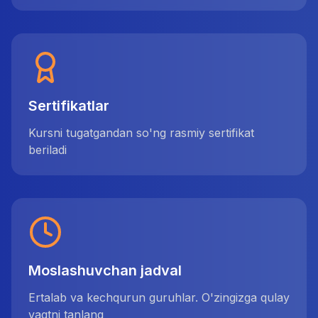
Sertifikatlar
Kursni tugatgandan so'ng rasmiy sertifikat
beriladi
Moslashuvchan jadval
Ertalab va kechqurun guruhlar. O'zingizga qulay
vaqtni tanlang