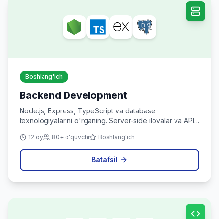
Boshlang'ich
Backend Development
Node.js, Express, TypeScript va database
texnologiyalarini o'rganing. Server-side ilovalar va API
yaratishni o'rganing.
12 oy
80+ o'quvchi
Boshlang'ich
Batafsil