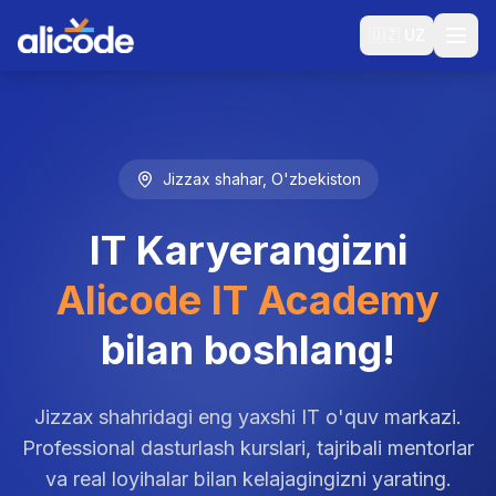
🇺🇿
UZ
Jizzax shahar, O'zbekiston
IT Karyerangizni
Alicode IT Academy
bilan boshlang!
Jizzax shahridagi eng yaxshi IT o'quv markazi.
Professional dasturlash kurslari, tajribali mentorlar
va real loyihalar bilan kelajagingizni yarating.