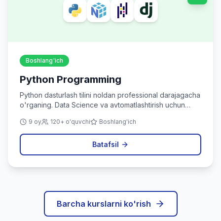
Boshlang'ich
Python Programming
Python dasturlash tilini noldan professional darajagacha
o'rganing. Data Science va avtomatlashtirish uchun
ideal.
9 oy
120+ o'quvchi
Boshlang'ich
Batafsil
Barcha kurslarni ko'rish