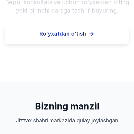
Bepul konsultatsiya uchun ro'yxatdan o'ting
yoki birinchi darsga tashrif buyuring.
Ro'yxatdan o'tish
Qo'ng'iroq qilish
Bizning manzil
Jizzax shahri markazida qulay joylashgan