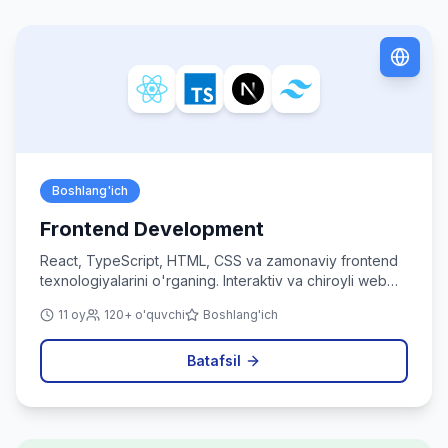
Boshlang'ich
Frontend Development
React, TypeScript, HTML, CSS va zamonaviy frontend
texnologiyalarini o'rganing. Interaktiv va chiroyli web
ilovalar yarating.
11 oy
120+ o'quvchi
Boshlang'ich
Batafsil