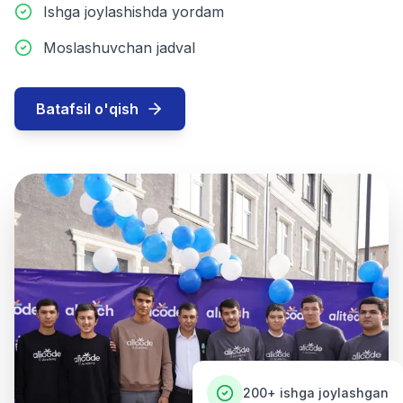
Ishga joylashishda yordam
Moslashuvchan jadval
Batafsil o'qish
200+
ishga joylashgan