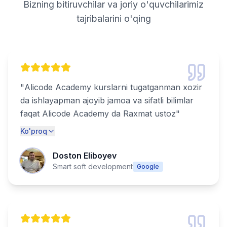
Bizning bitiruvchilar va joriy o'quvchilarimiz
tajribalarini o'qing
"
Alicode Academy kurslarni tugatganman xozir
da ishlayapman ajoyib jamoa va sifatli bilimlar
faqat Alicode Academy da Raxmat ustoz
"
Ko'proq
Doston Eliboyev
Smart soft development
Google