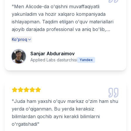
"
Men Alicode-da o'qishni muvaffaqiyatli
yakunladim va hozir xalqaro kompaniyada
ishlayapman. Taqdim etilgan o'quv materiallari
ajoyib darajada professional va aniq bo'lib,
haqiqiy muvaffaqiyat uchun zarur bo'lgan
Ko'proq
barcha ko'nikmalarni qamrab olgan. Alicode-
ning bozorga tayyor mutaxassislarni tayyorlash
Sanjar Abduraimov
bo'yicha katta tajribasi ularni haqiqatdan ham
Applied Labs dasturchisi
Yandex
ajratib turadi. Texnologiya sohasida kuchli
martaba qurmoqchi bo'lgan har bir kishi uchun
tavsiya etiladi!
"
"
Juda ham yaxshi o'quv markaz o'zim ham shu
yerda o'qiganman. Bu yerda keraksiz
bilimlardan qochib ayni kerakli bilimlarni
o'rgatishadi
"