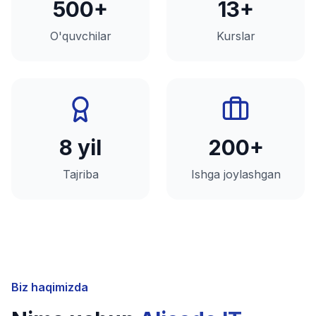
500+
13+
O'quvchilar
Kurslar
8 yil
200+
Tajriba
Ishga joylashgan
Biz haqimizda