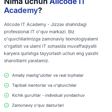
Nima uchun
Alicode IT
Academy
?
Alicode IT Academy - Jizzax shahridagi
professional IT o'quv markazi. Biz
o'quvchilarimizga zamonaviy texnologiyalarni
o'rgatish va ularni IT sohasida muvaffaqiyatli
karyera qurishga tayyorlash uchun eng yaxshi
sharoitlarni yaratamiz.
Amaliy mashg'ulotlar va real loyihalar
Tajribali mentorlar va o'qituvchilar
Kichik guruhlar - individual yondashuv
Zamonaviy o'quv dasturlari