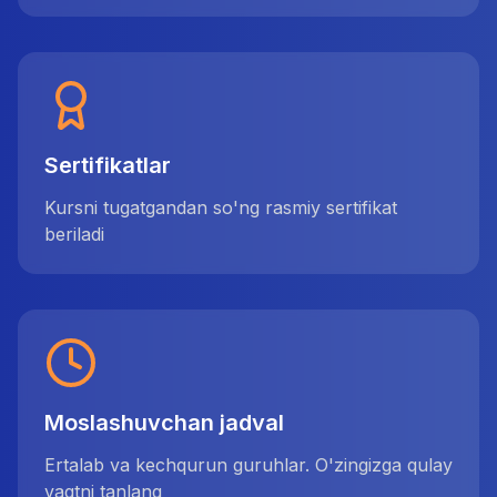
Sertifikatlar
Kursni tugatgandan so'ng rasmiy sertifikat
beriladi
Moslashuvchan jadval
Ertalab va kechqurun guruhlar. O'zingizga qulay
vaqtni tanlang