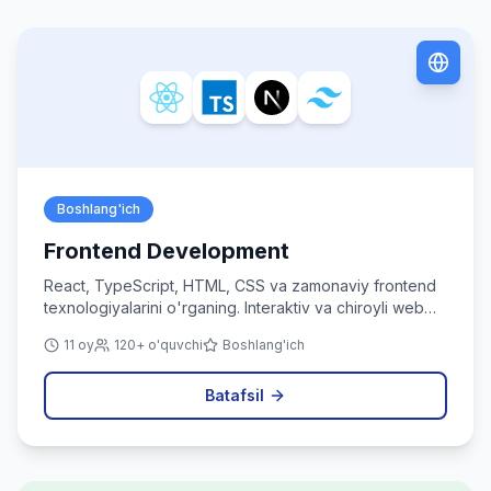
Boshlang'ich
Frontend Development
React, TypeScript, HTML, CSS va zamonaviy frontend
texnologiyalarini o'rganing. Interaktiv va chiroyli web
ilovalar yarating.
11 oy
120+ o'quvchi
Boshlang'ich
Batafsil