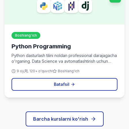
Boshlang'ich
Python Programming
Python dasturlash tilini noldan professional darajagacha
o'rganing. Data Science va avtomatlashtirish uchun
ideal.
9 oy
120+ o'quvchi
Boshlang'ich
Batafsil
Barcha kurslarni ko'rish