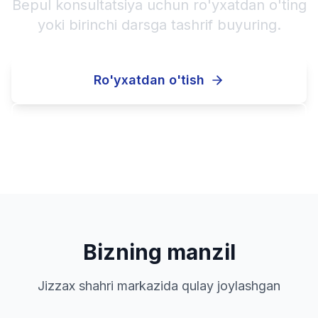
Bepul konsultatsiya uchun ro'yxatdan o'ting
yoki birinchi darsga tashrif buyuring.
Ro'yxatdan o'tish
Qo'ng'iroq qilish
Bizning manzil
Jizzax shahri markazida qulay joylashgan