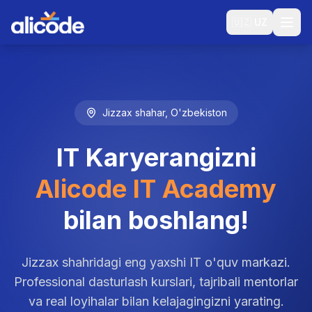
🇺🇿
UZ
Jizzax shahar, O'zbekiston
IT Karyerangizni
Alicode IT Academy
bilan boshlang!
Jizzax shahridagi eng yaxshi IT o'quv markazi.
Professional dasturlash kurslari, tajribali mentorlar
va real loyihalar bilan kelajagingizni yarating.