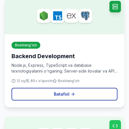
Boshlang'ich
Backend Development
Node.js, Express, TypeScript va database
texnologiyalarini o'rganing. Server-side ilovalar va API
yaratishni o'rganing.
12 oy
80+ o'quvchi
Boshlang'ich
Batafsil