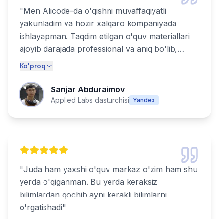
"
Men Alicode-da o'qishni muvaffaqiyatli
yakunladim va hozir xalqaro kompaniyada
ishlayapman. Taqdim etilgan o'quv materiallari
ajoyib darajada professional va aniq bo'lib,
haqiqiy muvaffaqiyat uchun zarur bo'lgan
Ko'proq
barcha ko'nikmalarni qamrab olgan. Alicode-
ning bozorga tayyor mutaxassislarni tayyorlash
Sanjar Abduraimov
bo'yicha katta tajribasi ularni haqiqatdan ham
Applied Labs dasturchisi
Yandex
ajratib turadi. Texnologiya sohasida kuchli
martaba qurmoqchi bo'lgan har bir kishi uchun
tavsiya etiladi!
"
"
Juda ham yaxshi o'quv markaz o'zim ham shu
yerda o'qiganman. Bu yerda keraksiz
bilimlardan qochib ayni kerakli bilimlarni
o'rgatishadi
"