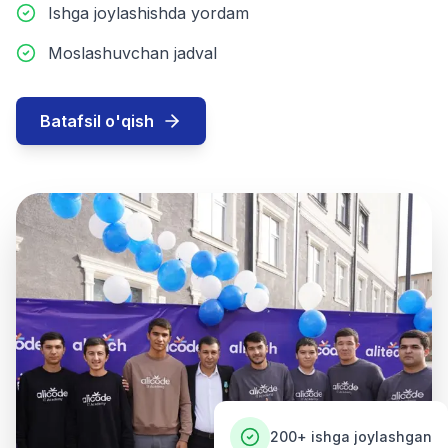
Ishga joylashishda yordam
Moslashuvchan jadval
Batafsil o'qish
200+
ishga joylashgan