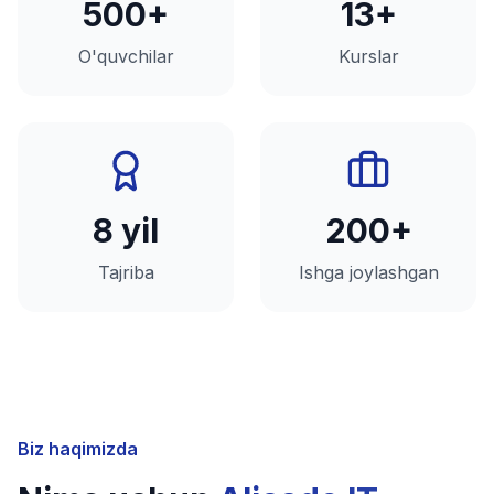
500+
13+
O'quvchilar
Kurslar
8 yil
200+
Tajriba
Ishga joylashgan
Biz haqimizda