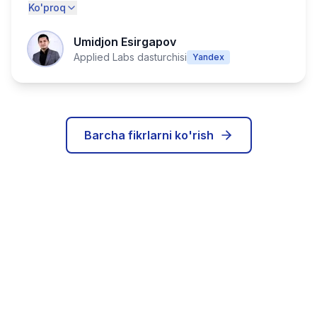
Ko'proq
Umidjon Esirgapov
Applied Labs dasturchisi
Yandex
Barcha fikrlarni ko'rish
IT karyerangizni bugun
boshlang!