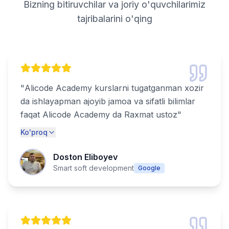
Bizning bitiruvchilar va joriy o'quvchilarimiz
tajribalarini o'qing
"
Alicode Academy kurslarni tugatganman xozir
da ishlayapman ajoyib jamoa va sifatli bilimlar
faqat Alicode Academy da Raxmat ustoz
"
Ko'proq
Doston Eliboyev
Smart soft development
Google