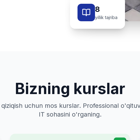
8
yillik tajriba
Bizning kurslar
a qiziqish uchun mos kurslar. Professional o'qitu
IT sohasini o'rganing.