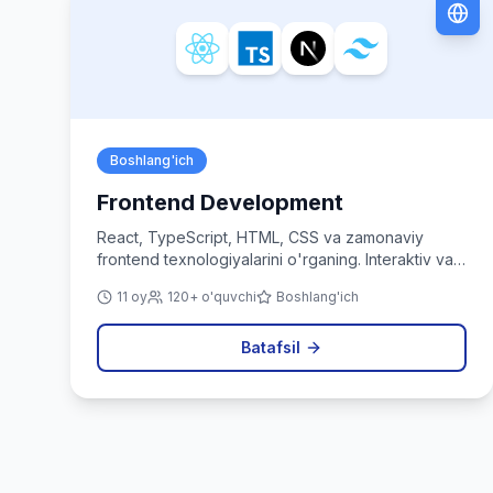
Boshlang'ich
Frontend Development
React, TypeScript, HTML, CSS va zamonaviy
frontend texnologiyalarini o'rganing. Interaktiv va
chiroyli web ilovalar yarating.
11 oy
120+ o'quvchi
Boshlang'ich
Batafsil