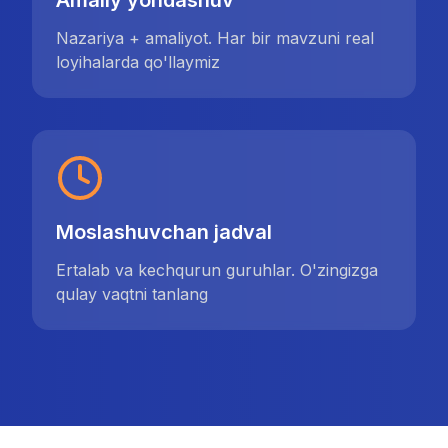
Amaliy yondashuv
Nazariya + amaliyot. Har bir mavzuni real
loyihalarda qo'llaymiz
Moslashuvchan jadval
Ertalab va kechqurun guruhlar. O'zingizga
qulay vaqtni tanlang