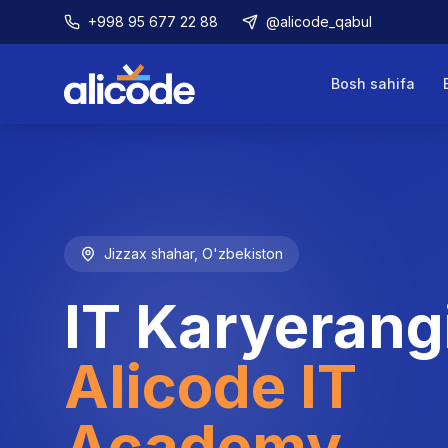
+998 95 677 22 88
@alicode_qabul
Bosh sahifa
Jizzax shahar, O'zbekiston
IT Karyerang
Alicode IT
Academy