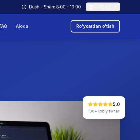
Dush - Shan: 8:00 - 19:00
🇺🇿
UZ
FAQ
Aloqa
Ro'yxatdan o'tish
5.0
100+
ijobiy fikrlar