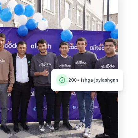
200+
ishga joylashgan