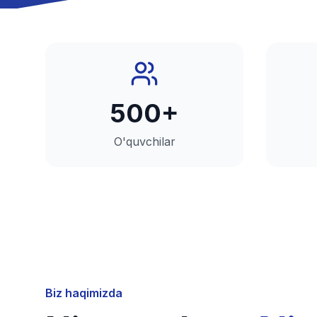
500+
O'quvchilar
Biz haqimizda