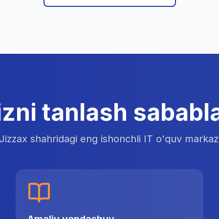
izni tanlash sababla
Jizzax shahridagi eng ishonchli IT o'quv markaz