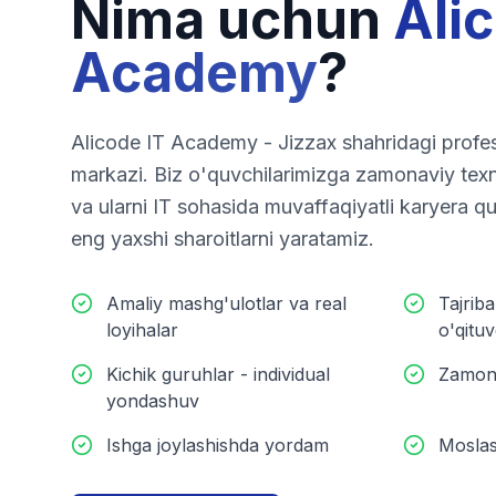
Nima uchun
Ali
Academy
?
Alicode IT Academy - Jizzax shahridagi profes
markazi. Biz o'quvchilarimizga zamonaviy texn
va ularni IT sohasida muvaffaqiyatli karyera q
eng yaxshi sharoitlarni yaratamiz.
Amaliy mashg'ulotlar va real
Tajriba
loyihalar
o'qituv
Kichik guruhlar - individual
Zamona
yondashuv
Ishga joylashishda yordam
Moslas