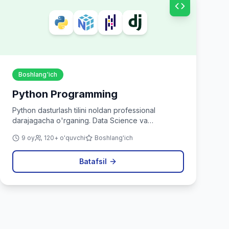
Boshlang'ich
Python Programming
Python dasturlash tilini noldan professional
darajagacha o'rganing. Data Science va
avtomatlashtirish uchun ideal.
9 oy
120+ o'quvchi
Boshlang'ich
Batafsil