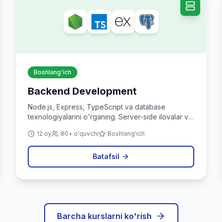
Boshlang'ich
Backend Development
Node.js, Express, TypeScript va database
texnologiyalarini o'rganing. Server-side ilovalar va
API yaratishni o'rganing.
12 oy
80+ o'quvchi
Boshlang'ich
Batafsil
Barcha kurslarni ko'rish