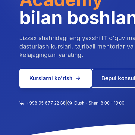
bilan boshla
Jizzax shahridagi eng yaxshi IT o'quv ma
dasturlash kurslari, tajribali mentorlar va 
kelajagingizni yarating.
Kurslarni ko'rish
Bepul konsul
+998 95 677 22 88
|
Dush - Shan: 8:00 - 19:00