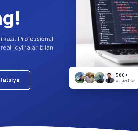
ng!
rkazi. Professional
real loyihalar bilan
500+
tatsiya
o'quvchilar