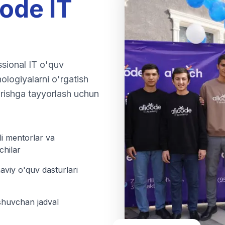
code IT
sional IT o'quv
ologiyalarni o'rgatish
urishga tayyorlash uchun
li mentorlar va
chilar
viy o'quv dasturlari
huvchan jadval