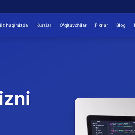
Biz haqimizda
Kurslar
O'qituvchilar
Fikrlar
Blog
izni