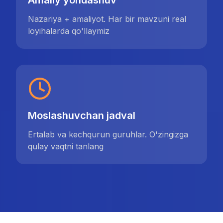
Amaliy yondashuv
Nazariya + amaliyot. Har bir mavzuni real
loyihalarda qo'llaymiz
Moslashuvchan jadval
Ertalab va kechqurun guruhlar. O'zingizga
qulay vaqtni tanlang