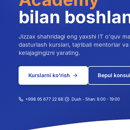
bilan boshla
Jizzax shahridagi eng yaxshi IT o'quv ma
dasturlash kurslari, tajribali mentorlar va 
kelajagingizni yarating.
Kurslarni ko'rish
Bepul konsul
+998 95 677 22 88
|
Dush - Shan: 8:00 - 19:00