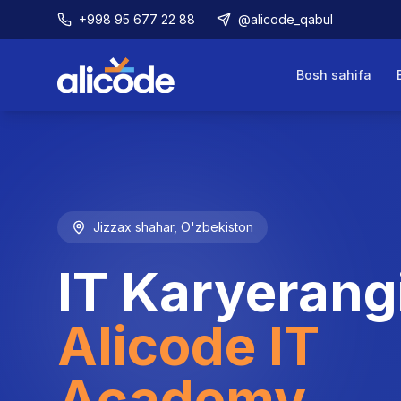
+998 95 677 22 88
@alicode_qabul
Bosh sahifa
Jizzax shahar, O'zbekiston
IT Karyerang
Alicode IT
Academy