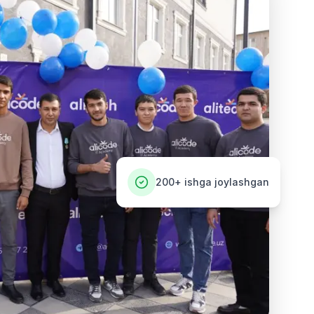
200+
ishga joylashgan