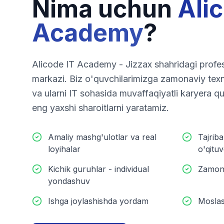
Nima uchun
Ali
Academy
?
Alicode IT Academy - Jizzax shahridagi profes
markazi. Biz o'quvchilarimizga zamonaviy texn
va ularni IT sohasida muvaffaqiyatli karyera q
eng yaxshi sharoitlarni yaratamiz.
Amaliy mashg'ulotlar va real
Tajriba
loyihalar
o'qituv
Kichik guruhlar - individual
Zamona
yondashuv
Ishga joylashishda yordam
Moslas