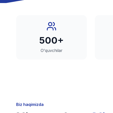
500+
O'quvchilar
Biz haqimizda