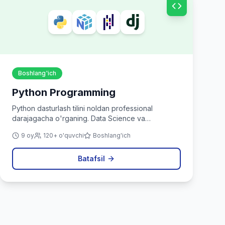
Boshlang'ich
Python Programming
Python dasturlash tilini noldan professional
darajagacha o'rganing. Data Science va
avtomatlashtirish uchun ideal.
9 oy
120+ o'quvchi
Boshlang'ich
Batafsil