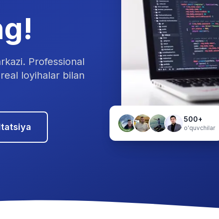
ng!
rkazi. Professional
real loyihalar bilan
500+
tatsiya
o'quvchilar