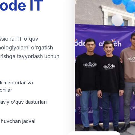
code IT
sional IT o'quv
ologiyalarni o'rgatish
urishga tayyorlash uchun
li mentorlar va
chilar
viy o'quv dasturlari
huvchan jadval