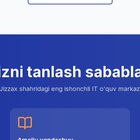
izni tanlash sababla
Jizzax shahridagi eng ishonchli IT o'quv markaz