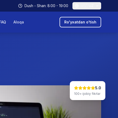
Dush - Shan: 8:00 - 19:00
🇺🇿
UZ
FAQ
Aloqa
Ro'yxatdan o'tish
5.0
100+
ijobiy fikrlar