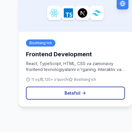
Boshlang'ich
Frontend Development
React, TypeScript, HTML, CSS va zamonaviy
frontend texnologiyalarini o'rganing. Interaktiv va
chiroyli web ilovalar yarating.
11 oy
120+ o'quvchi
Boshlang'ich
Batafsil