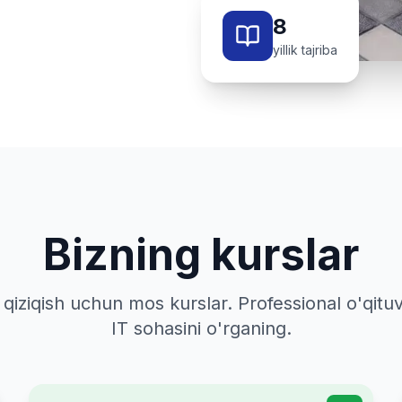
8
yillik tajriba
Bizning kurslar
a qiziqish uchun mos kurslar. Professional o'qitu
IT sohasini o'rganing.