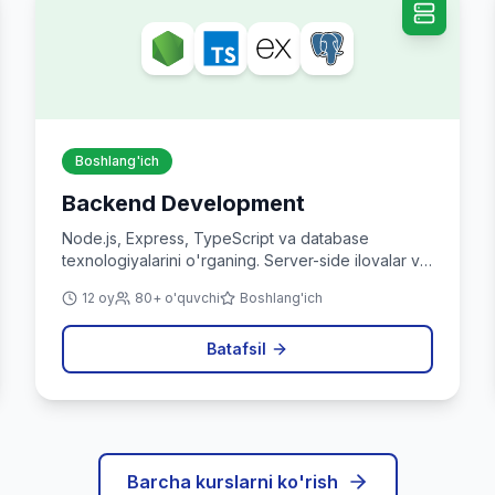
Boshlang'ich
Backend Development
Node.js, Express, TypeScript va database
texnologiyalarini o'rganing. Server-side ilovalar va
API yaratishni o'rganing.
12 oy
80+ o'quvchi
Boshlang'ich
Batafsil
Barcha kurslarni ko'rish