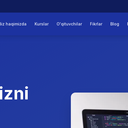
Biz haqimizda
Kurslar
O'qituvchilar
Fikrlar
Blog
izni