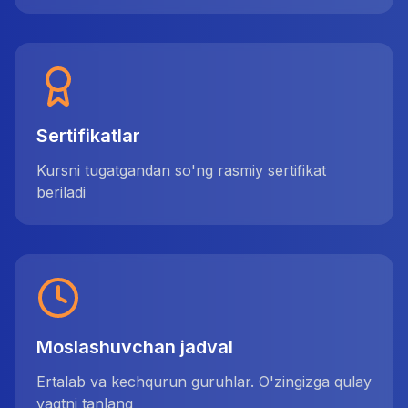
Sertifikatlar
Kursni tugatgandan so'ng rasmiy sertifikat
beriladi
Moslashuvchan jadval
Ertalab va kechqurun guruhlar. O'zingizga qulay
vaqtni tanlang