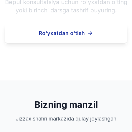
Bepul konsultatsiya uchun ro'yxatdan o'ting
yoki birinchi darsga tashrif buyuring.
Ro'yxatdan o'tish
Qo'ng'iroq qilish
Bizning manzil
Jizzax shahri markazida qulay joylashgan