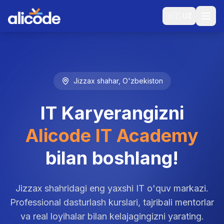
🇺🇿
UZ
Jizzax shahar, O'zbekiston
IT Karyerangizni
Alicode IT Academy
bilan boshlang!
Jizzax shahridagi eng yaxshi IT o'quv markazi.
Professional dasturlash kurslari, tajribali mentorlar
va real loyihalar bilan kelajagingizni yarating.