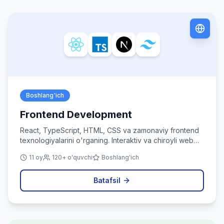
Boshlang'ich
Frontend Development
React, TypeScript, HTML, CSS va zamonaviy frontend
texnologiyalarini o'rganing. Interaktiv va chiroyli web
ilovalar yarating.
11 oy
120+ o'quvchi
Boshlang'ich
Batafsil