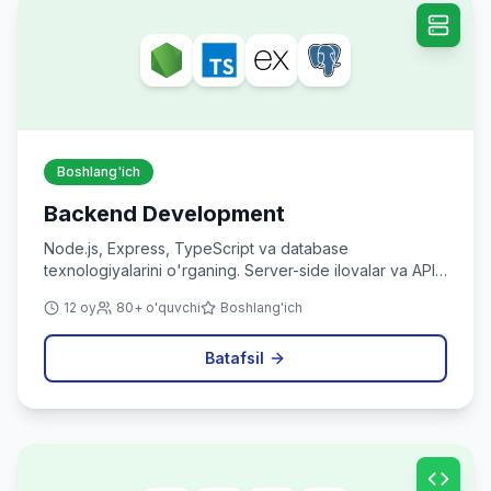
Boshlang'ich
Backend Development
Node.js, Express, TypeScript va database
texnologiyalarini o'rganing. Server-side ilovalar va API
yaratishni o'rganing.
12 oy
80+ o'quvchi
Boshlang'ich
Batafsil