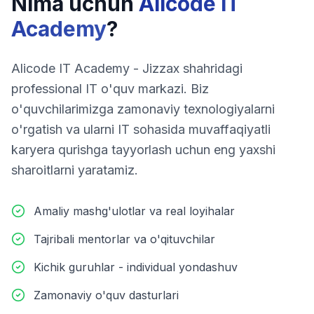
Nima uchun
Alicode IT
Academy
?
Alicode IT Academy - Jizzax shahridagi
professional IT o'quv markazi. Biz
o'quvchilarimizga zamonaviy texnologiyalarni
o'rgatish va ularni IT sohasida muvaffaqiyatli
karyera qurishga tayyorlash uchun eng yaxshi
sharoitlarni yaratamiz.
Amaliy mashg'ulotlar va real loyihalar
Tajribali mentorlar va o'qituvchilar
Kichik guruhlar - individual yondashuv
Zamonaviy o'quv dasturlari