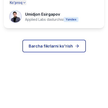
Ko'proq
Umidjon Esirgapov
Applied Labs dasturchisi
Yandex
Barcha fikrlarni ko'rish
IT karyerangizni bugun
boshlang!