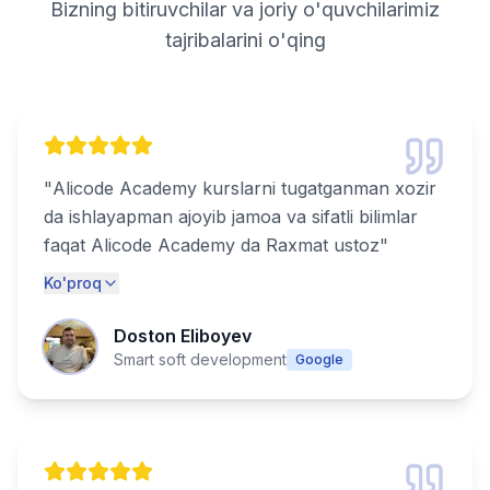
Bizning bitiruvchilar va joriy o'quvchilarimiz
tajribalarini o'qing
"
Alicode Academy kurslarni tugatganman xozir
da ishlayapman ajoyib jamoa va sifatli bilimlar
faqat Alicode Academy da Raxmat ustoz
"
Ko'proq
Doston Eliboyev
Smart soft development
Google