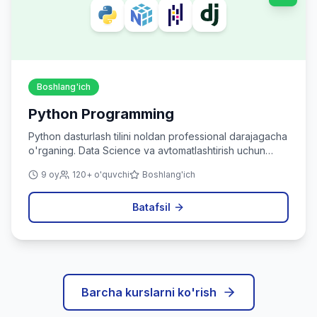
Boshlang'ich
Python Programming
Python dasturlash tilini noldan professional darajagacha
o'rganing. Data Science va avtomatlashtirish uchun
ideal.
9 oy
120+ o'quvchi
Boshlang'ich
Batafsil
Barcha kurslarni ko'rish