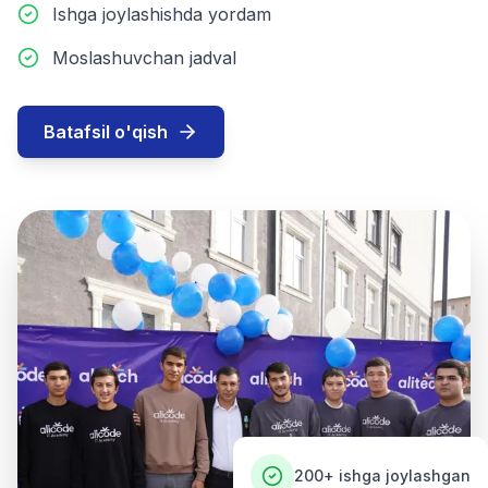
Ishga joylashishda yordam
Moslashuvchan jadval
Batafsil o'qish
200+
ishga joylashgan