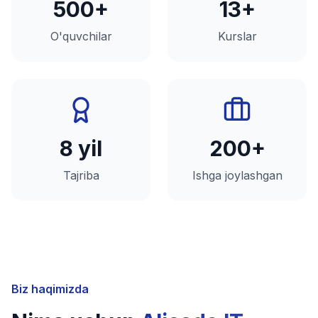
500+
13+
O'quvchilar
Kurslar
8 yil
200+
Tajriba
Ishga joylashgan
Biz haqimizda