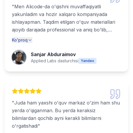
"
Men Alicode-da o'qishni muvaffaqiyatli
yakunladim va hozir xalqaro kompaniyada
ishlayapman. Taqdim etilgan o'quv materiallari
ajoyib darajada professional va aniq bo'lib,
haqiqiy muvaffaqiyat uchun zarur bo'lgan
Ko'proq
barcha ko'nikmalarni qamrab olgan. Alicode-
ning bozorga tayyor mutaxassislarni tayyorlash
Sanjar Abduraimov
bo'yicha katta tajribasi ularni haqiqatdan ham
Applied Labs dasturchisi
Yandex
ajratib turadi. Texnologiya sohasida kuchli
martaba qurmoqchi bo'lgan har bir kishi uchun
tavsiya etiladi!
"
"
Juda ham yaxshi o'quv markaz o'zim ham shu
yerda o'qiganman. Bu yerda keraksiz
bilimlardan qochib ayni kerakli bilimlarni
o'rgatishadi
"