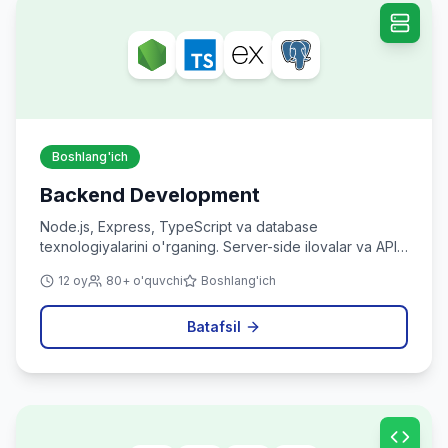
Boshlang'ich
Backend Development
Node.js, Express, TypeScript va database
texnologiyalarini o'rganing. Server-side ilovalar va API
yaratishni o'rganing.
12 oy
80+ o'quvchi
Boshlang'ich
Batafsil