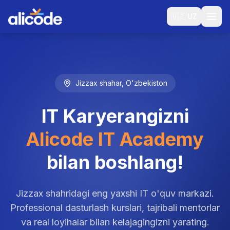
🇺🇿
UZ
Jizzax shahar, O'zbekiston
IT Karyerangizni
Alicode IT Academy
bilan boshlang!
Jizzax shahridagi eng yaxshi IT o'quv markazi.
Professional dasturlash kurslari, tajribali mentorlar
va real loyihalar bilan kelajagingizni yarating.