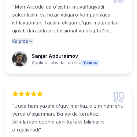
"
Men Alicode-da o'qishni muvaffaqiyatli
yakunladim va hozir xalqaro kompaniyada
ishlayapman. Taqdim etilgan o'quv materiallari
ajoyib darajada professional va aniq bo'lib,
haqiqiy muvaffaqiyat uchun zarur bo'lgan
Ko'proq
barcha ko'nikmalarni qamrab olgan. Alicode-
ning bozorga tayyor mutaxassislarni tayyorlash
Sanjar Abduraimov
bo'yicha katta tajribasi ularni haqiqatdan ham
Applied Labs dasturchisi
Yandex
ajratib turadi. Texnologiya sohasida kuchli
martaba qurmoqchi bo'lgan har bir kishi uchun
tavsiya etiladi!
"
"
Juda ham yaxshi o'quv markaz o'zim ham shu
yerda o'qiganman. Bu yerda keraksiz
bilimlardan qochib ayni kerakli bilimlarni
o'rgatishadi
"