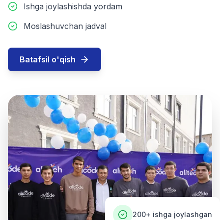
Ishga joylashishda yordam
Moslashuvchan jadval
Batafsil o'qish
200+
ishga joylashgan