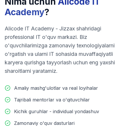
Nima uchun
Alicode IT
Academy
?
Alicode IT Academy - Jizzax shahridagi
professional IT o'quv markazi. Biz
o'quvchilarimizga zamonaviy texnologiyalarni
o'rgatish va ularni IT sohasida muvaffaqiyatli
karyera qurishga tayyorlash uchun eng yaxshi
sharoitlarni yaratamiz.
Amaliy mashg'ulotlar va real loyihalar
Tajribali mentorlar va o'qituvchilar
Kichik guruhlar - individual yondashuv
Zamonaviy o'quv dasturlari