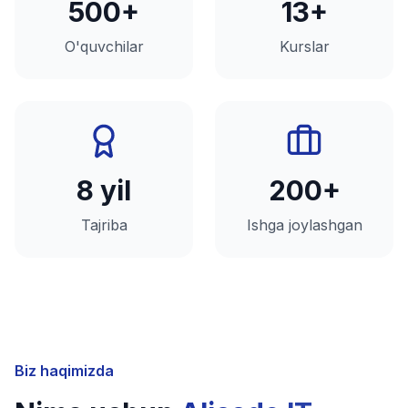
500+
13+
O'quvchilar
Kurslar
8 yil
200+
Tajriba
Ishga joylashgan
Biz haqimizda