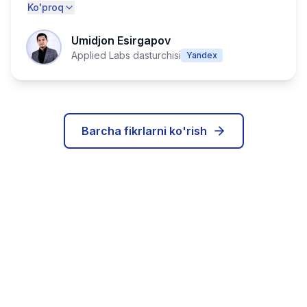
Ko'proq
Umidjon Esirgapov
Applied Labs dasturchisi
Yandex
Barcha fikrlarni ko'rish
IT karyerangizni bugun
boshlang!