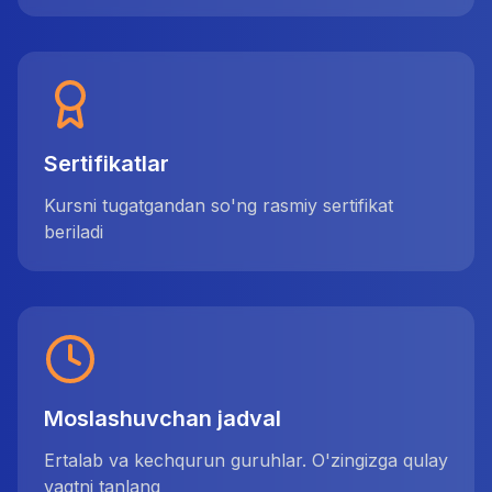
Sertifikatlar
Kursni tugatgandan so'ng rasmiy sertifikat
beriladi
Moslashuvchan jadval
Ertalab va kechqurun guruhlar. O'zingizga qulay
vaqtni tanlang