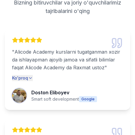
Bizning bitiruvchilar va joriy o'quvchilarimiz
tajribalarini o'qing
"
Alicode Academy kurslarni tugatganman xozir
da ishlayapman ajoyib jamoa va sifatli bilimlar
faqat Alicode Academy da Raxmat ustoz
"
Ko'proq
Doston Eliboyev
Smart soft development
Google