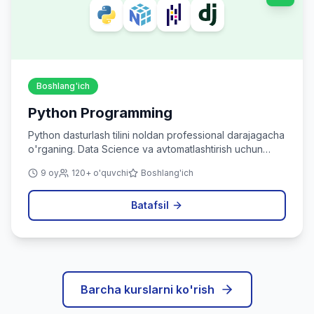
Boshlang'ich
Python Programming
Python dasturlash tilini noldan professional darajagacha
o'rganing. Data Science va avtomatlashtirish uchun
ideal.
9 oy
120+ o'quvchi
Boshlang'ich
Batafsil
Barcha kurslarni ko'rish