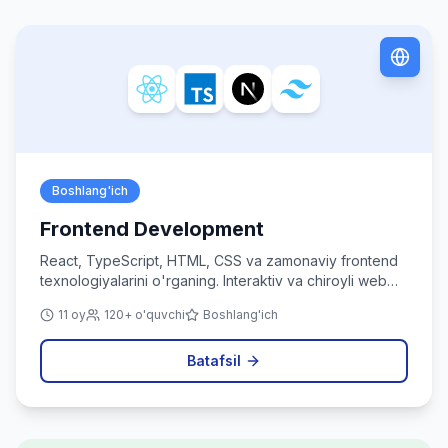
Boshlang'ich
Frontend Development
React, TypeScript, HTML, CSS va zamonaviy frontend
texnologiyalarini o'rganing. Interaktiv va chiroyli web
ilovalar yarating.
11 oy
120+ o'quvchi
Boshlang'ich
Batafsil