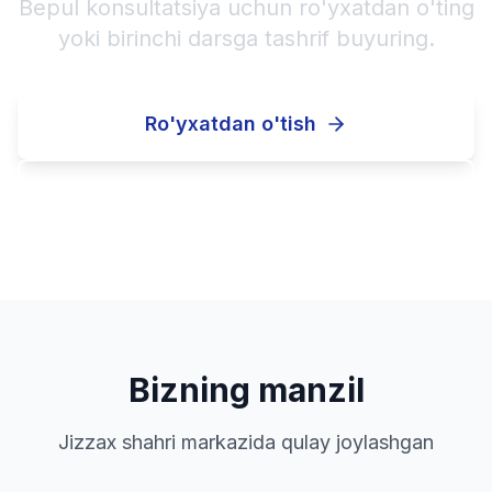
Bepul konsultatsiya uchun ro'yxatdan o'ting
yoki birinchi darsga tashrif buyuring.
Ro'yxatdan o'tish
Qo'ng'iroq qilish
Bizning manzil
Jizzax shahri markazida qulay joylashgan