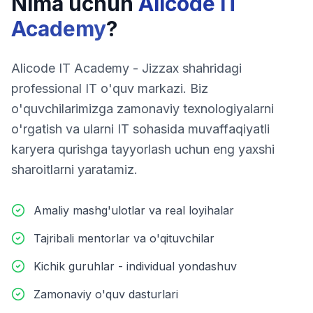
Nima uchun
Alicode IT
Academy
?
Alicode IT Academy - Jizzax shahridagi
professional IT o'quv markazi. Biz
o'quvchilarimizga zamonaviy texnologiyalarni
o'rgatish va ularni IT sohasida muvaffaqiyatli
karyera qurishga tayyorlash uchun eng yaxshi
sharoitlarni yaratamiz.
Amaliy mashg'ulotlar va real loyihalar
Tajribali mentorlar va o'qituvchilar
Kichik guruhlar - individual yondashuv
Zamonaviy o'quv dasturlari