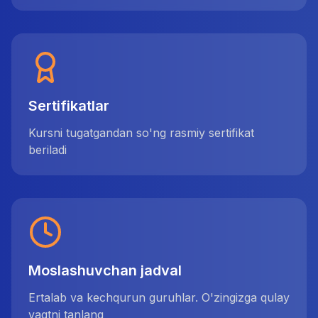
Sertifikatlar
Kursni tugatgandan so'ng rasmiy sertifikat
beriladi
Moslashuvchan jadval
Ertalab va kechqurun guruhlar. O'zingizga qulay
vaqtni tanlang