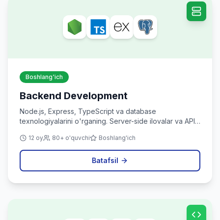
Boshlang'ich
Backend Development
Node.js, Express, TypeScript va database
texnologiyalarini o'rganing. Server-side ilovalar va API
yaratishni o'rganing.
12 oy
80+ o'quvchi
Boshlang'ich
Batafsil