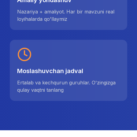
Amaliy yondashuv
Nazariya + amaliyot. Har bir mavzuni real
loyihalarda qo'llaymiz
Moslashuvchan jadval
Ertalab va kechqurun guruhlar. O'zingizga
qulay vaqtni tanlang