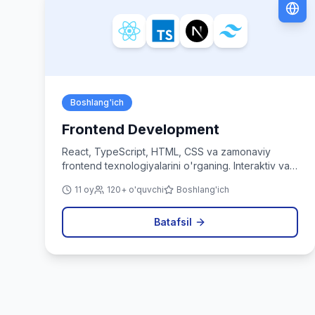
Boshlang'ich
Frontend Development
React, TypeScript, HTML, CSS va zamonaviy
frontend texnologiyalarini o'rganing. Interaktiv va
chiroyli web ilovalar yarating.
11 oy
120+ o'quvchi
Boshlang'ich
Batafsil