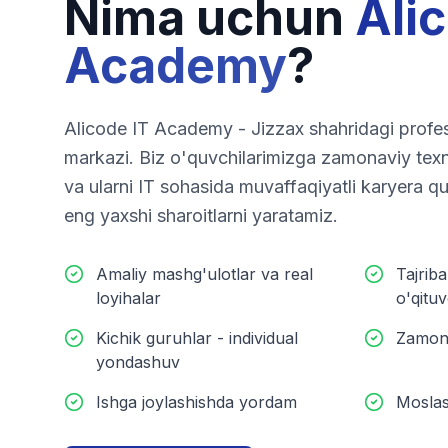
Nima uchun
Ali
Academy
?
Alicode IT Academy - Jizzax shahridagi profes
markazi. Biz o'quvchilarimizga zamonaviy texn
va ularni IT sohasida muvaffaqiyatli karyera q
eng yaxshi sharoitlarni yaratamiz.
Amaliy mashg'ulotlar va real
Tajriba
loyihalar
o'qituv
Kichik guruhlar - individual
Zamona
yondashuv
Ishga joylashishda yordam
Moslas