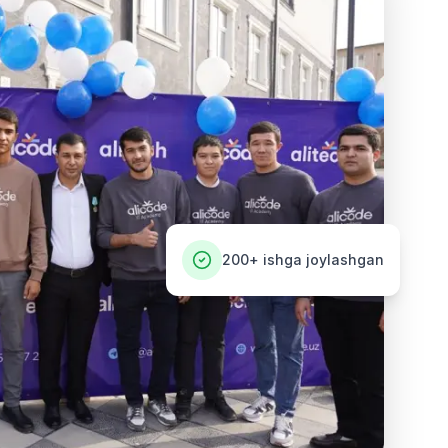
200+
ishga joylashgan