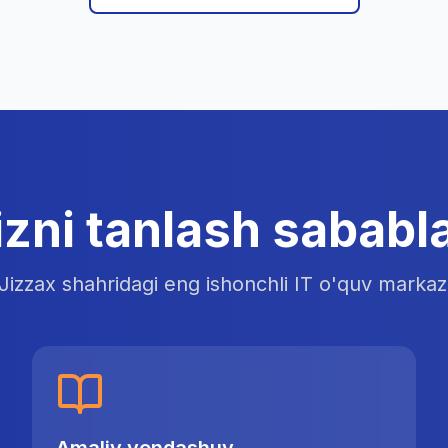
izni tanlash sababla
Jizzax shahridagi eng ishonchli IT o'quv markaz