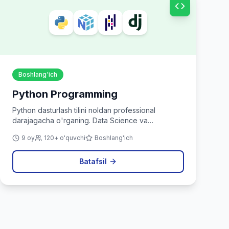
Boshlang'ich
Python Programming
Python dasturlash tilini noldan professional
darajagacha o'rganing. Data Science va
avtomatlashtirish uchun ideal.
9 oy
120+ o'quvchi
Boshlang'ich
Batafsil