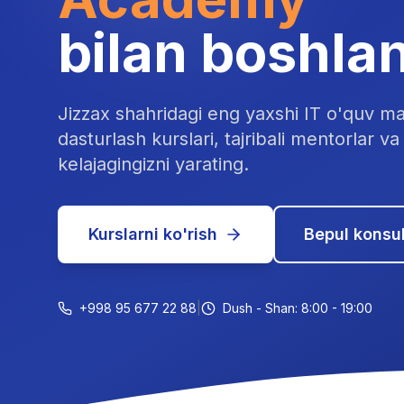
bilan boshla
Jizzax shahridagi eng yaxshi IT o'quv ma
dasturlash kurslari, tajribali mentorlar va 
kelajagingizni yarating.
Kurslarni ko'rish
Bepul konsul
+998 95 677 22 88
|
Dush - Shan: 8:00 - 19:00