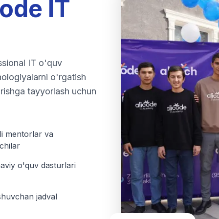
code IT
sional IT o'quv
ologiyalarni o'rgatish
urishga tayyorlash uchun
li mentorlar va
chilar
viy o'quv dasturlari
huvchan jadval