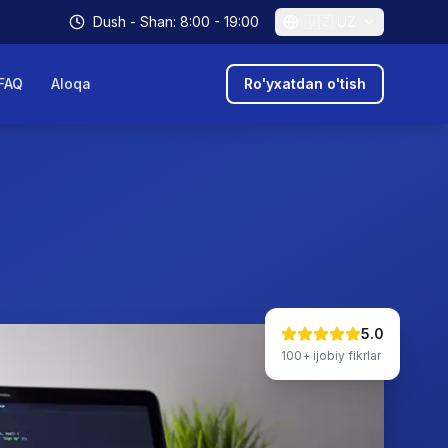
Dush - Shan: 8:00 - 19:00
🇺🇿
UZ
FAQ
Aloqa
Ro'yxatdan o'tish
5.0
100+
ijobiy fikrlar