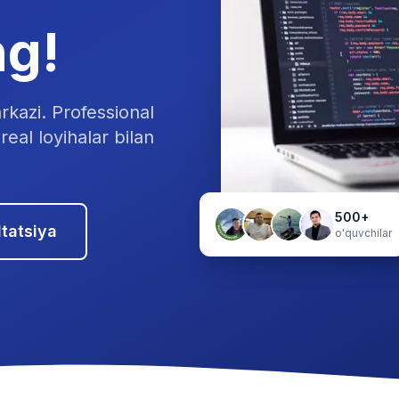
ng!
rkazi. Professional
real loyihalar bilan
500+
tatsiya
o'quvchilar