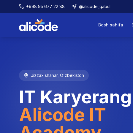
+998 95 677 22 88
@alicode_qabul
Bosh sahifa
Jizzax shahar, O'zbekiston
IT Karyerang
Alicode IT
Academy