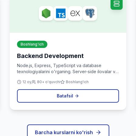
Boshlang'ich
Backend Development
Node.js, Express, TypeScript va database
texnologiyalarini o'rganing. Server-side ilovalar va
API yaratishni o'rganing.
12 oy
80+ o'quvchi
Boshlang'ich
Batafsil
Barcha kurslarni ko'rish