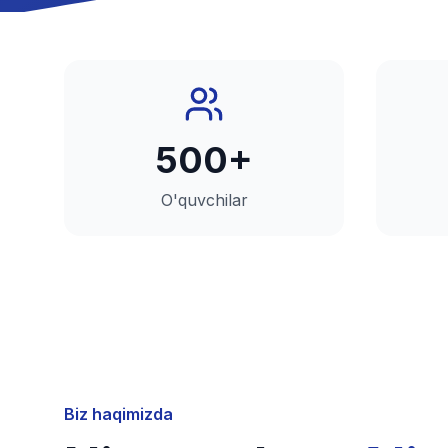
500+
O'quvchilar
Biz haqimizda