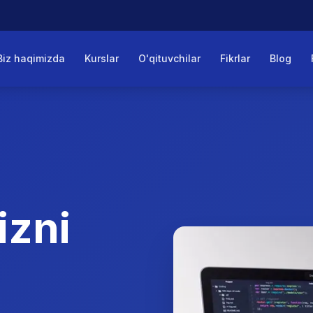
Biz haqimizda
Kurslar
O'qituvchilar
Fikrlar
Blog
izni