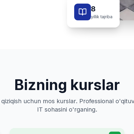
8
yillik tajriba
Bizning kurslar
a qiziqish uchun mos kurslar. Professional o'qitu
IT sohasini o'rganing.