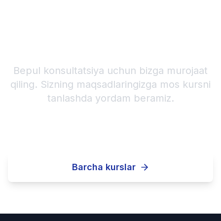
Qaysi kursni tanlashni
bilmayapsizmi?
Bepul konsultatsiya uchun bizga murojaat
qiling. Sizning maqsadlaringizga mos kursni
tanlashda yordam beramiz.
Bepul konsultatsiya
Barcha kurslar