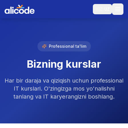
🇺🇿
UZ
Professional ta'lim
Bizning kurslar
Har bir daraja va qiziqish uchun professional
IT kurslari. O'zingizga mos yo'nalishni
tanlang va IT karyerangizni boshlang.