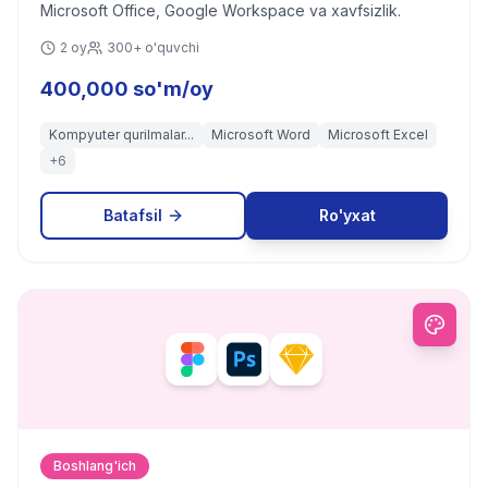
Microsoft Office, Google Workspace va xavfsizlik.
2 oy
300+ o'quvchi
400,000 so'm/oy
Kompyuter qurilmalar...
Microsoft Word
Microsoft Excel
+
6
Batafsil
Ro'yxat
Boshlang'ich