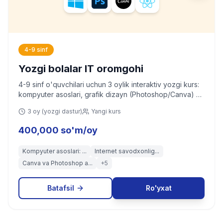
4-9 sinf
Yozgi bolalar IT oromgohi
4-9 sinf o'quvchilari uchun 3 oylik interaktiv yozgi kurs:
kompyuter asoslari, grafik dizayn (Photoshop/Canva) va
web dasturlashga kirish (HTML/CSS/JavaScript).
3 oy (yozgi dastur)
Yangi kurs
400,000 so'm/oy
Kompyuter asoslari: ...
Internet savodxonlig...
Canva va Photoshop a...
+
5
Batafsil
Ro'yxat