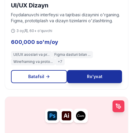
UI/UX Dizayn
Foydalanuvchi interfeysi va tajribasi dizaynini o'rganing.
Figma, prototiplash va dizayn tizimlarini o'zlashtiring.
3 oy
60+ o'quvchi
600,000 so'm/oy
UI/UX asoslari va pr...
Figma dasturi bilan ...
Wireframing va proto...
+
7
Batafsil
Ro'yxat