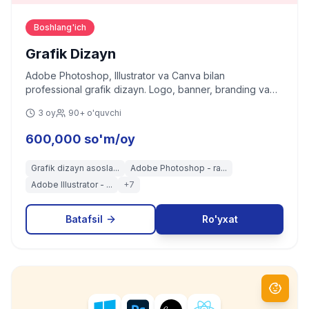
Boshlang'ich
Grafik Dizayn
Adobe Photoshop, Illustrator va Canva bilan
professional grafik dizayn. Logo, banner, branding va
ijtimoiy tarmoq kontentlari yaratish.
3 oy
90+ o'quvchi
600,000 so'm/oy
Grafik dizayn asosla...
Adobe Photoshop - ra...
Adobe Illustrator - ...
+
7
Batafsil
Ro'yxat