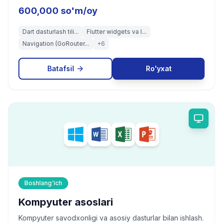
600,000 so'm/oy
Dart dasturlash tili...
Flutter widgets va l...
Navigation (GoRouter...
+
6
Batafsil
Ro'yxat
Boshlang'ich
Kompyuter asoslari
Kompyuter savodxonligi va asosiy dasturlar bilan ishlash.