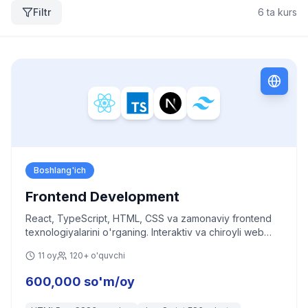
Filtr
6
ta kurs
Boshlang'ich
Frontend Development
React, TypeScript, HTML, CSS va zamonaviy frontend
texnologiyalarini o'rganing. Interaktiv va chiroyli web
ilovalar yarating.
11 oy
120+ o'quvchi
600,000 so'm/oy