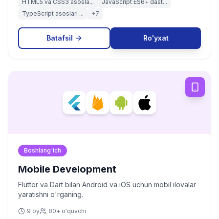
HTML5 va CSS3 asosla...
JavaScript ES6+ dast...
TypeScript asoslari ...
+
7
Batafsil
Ro'yxat
Boshlang'ich
Mobile Development
Flutter va Dart bilan Android va iOS uchun mobil ilovalar
yaratishni o'rganing.
9 oy
80+ o'quvchi