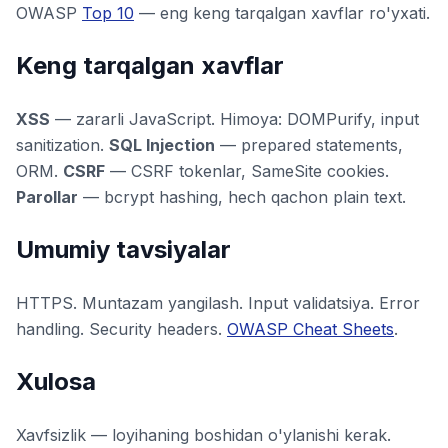
OWASP
Top 10
— eng keng tarqalgan xavflar ro'yxati.
Keng tarqalgan xavflar
XSS
— zararli JavaScript. Himoya: DOMPurify, input
sanitization.
SQL Injection
— prepared statements,
ORM.
CSRF
— CSRF tokenlar, SameSite cookies.
Parollar
— bcrypt hashing, hech qachon plain text.
Umumiy tavsiyalar
HTTPS. Muntazam yangilash. Input validatsiya. Error
handling. Security headers.
OWASP Cheat Sheets
.
Xulosa
Xavfsizlik — loyihaning boshidan o'ylanishi kerak.