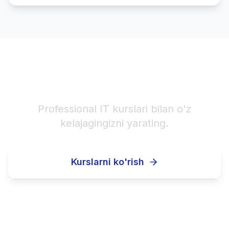
IT karyerangizni boshlang!
Professional IT kurslari bilan o'z
kelajagingizni yarating.
Kurslarni ko'rish
Ro'yxatdan o'tish