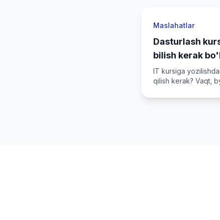
Maslahatlar
Dasturlash kurs
bilish kerak bo
IT kursiga yozilishd
qilish kerak? Vaqt,
muhim masalalar.
IT 