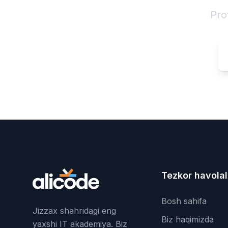
Pro
Tezkor havolal
Bosh sahifa
Jizzax shahridagi eng
Biz haqimizda
yaxshi IT akademiya. Biz