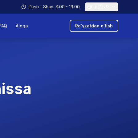
Dush - Shan: 8:00 - 19:00
🇺🇿
UZ
FAQ
Aloqa
Ro'yxatdan o'tish
hissa