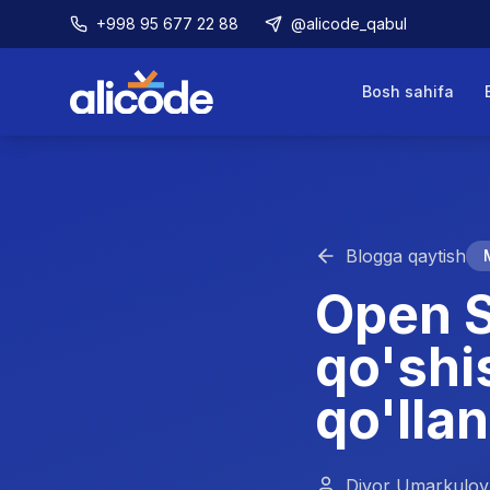
+998 95 677 22 88
@alicode_qabul
Bosh sahifa
Blogga qaytish
Open S
qo'shi
qo'lla
Diyor Umarkulov