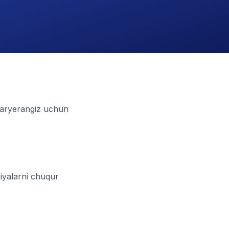
karyerangiz uchun
giyalarni chuqur