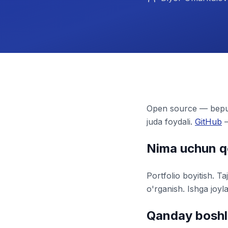
Open source — bepul 
juda foydali.
GitHub
—
Nima uchun qo
Portfolio boyitish. T
o'rganish. Ishga joyla
Qanday boshl