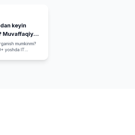
hdan keyin
? Muvaffaqiyat
'rganish mumkinmi?
30+ yoshda IT
ni beramiz.
ang!