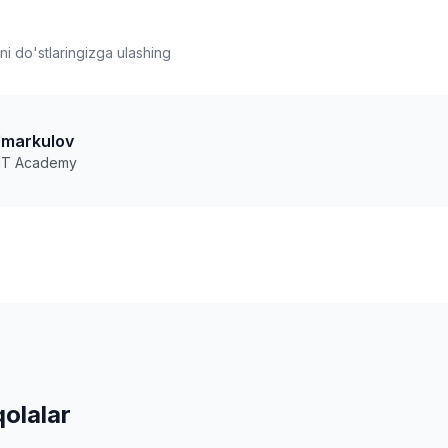
i do'stlaringizga ulashing
Umarkulov
 IT Academy
olalar