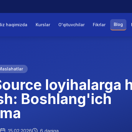
Blog
Biz haqimizda
Kurslar
O'qituvchilar
Fikrlar
Maslahatlar
ource loyihalarga 
sh: Boshlang'ich
nma
15.02.2026
6 daqiqa