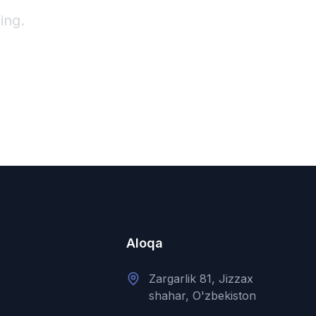
ing.
Aloqa
Zargarlik 81, Jizzax
shahar, O'zbekiston