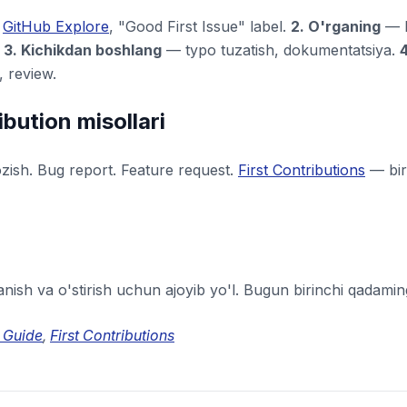
—
GitHub Explore
, "Good First Issue" label.
2. O'rganing
— 
.
3. Kichikdan boshlang
— typo tuzatish, dokumentatsiya.
4
, review.
ibution misollari
yozish. Bug report. Feature request.
First Contributions
— bir
ish va o'stirish uchun ajoyib yo'l. Bugun birinchi qadaming
 Guide
,
First Contributions