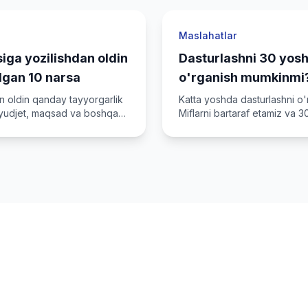
Maslahatlar
iga yozilishdan oldin
Dasturlashni 30 yos
'lgan 10 narsa
o'rganish mumkinmi
hikoyalari
an oldin qanday tayyorgarlik
Katta yoshda dasturlashni o
 byudjet, maqsad va boshqa
Miflarni bartaraf etamiz va 
karyeraga o'tganlar tajribasi
karyerangizni boshl