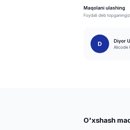
Maqolani ulashing
Foydali deb topganingizn
Diyor 
D
Alicode
O'xshash maq